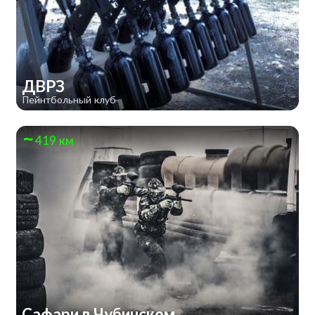
ДВРЗ
Пейнтбольный клуб
419 км
Сафари в Чубинском