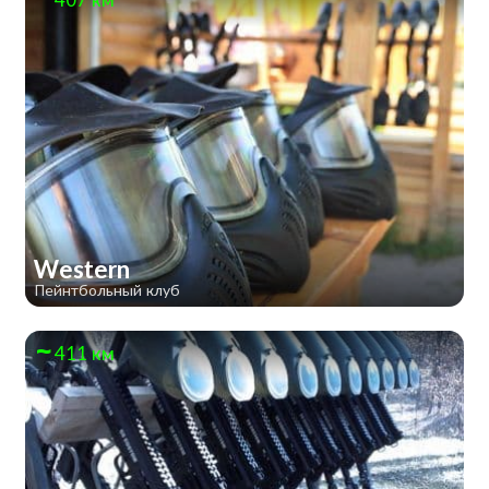
Western
Пейнтбольный клуб
411 км