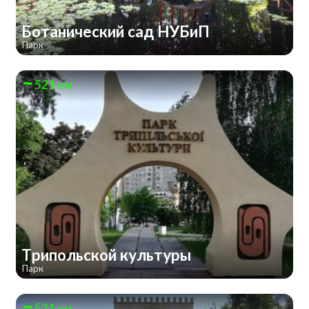
Ботанический сад НУБиП
Парк
521 км
Трипольской культуры
Парк
521 км