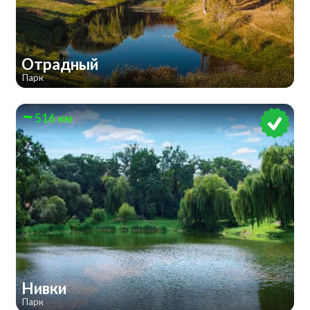
Отрадный
Парк
516 км
Нивки
Парк