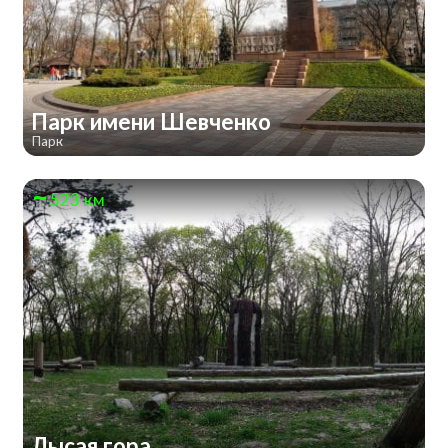
Парк имени Шевченко
Парк
523 км
Лысая гора