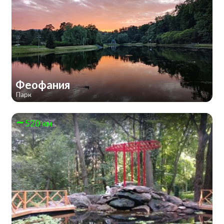
Феофания
Парк
520 км