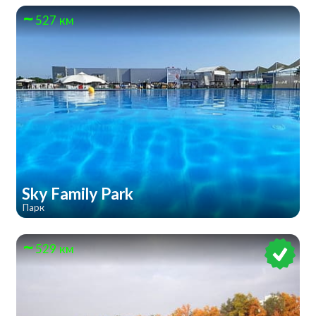
527 км
Sky Family Park
Парк
529 км