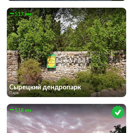
517 км
Сырецкий дендропарк
Парк
518 км