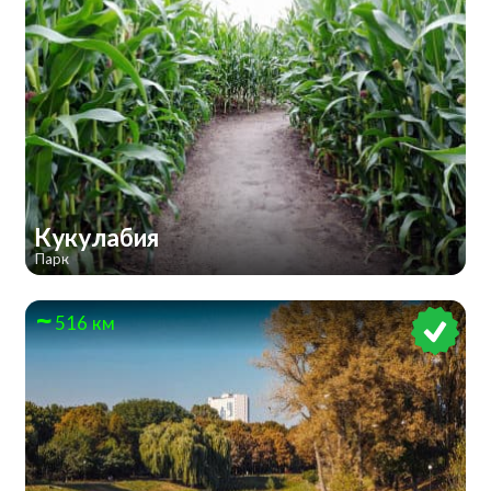
Кукулабия
Парк
516 км