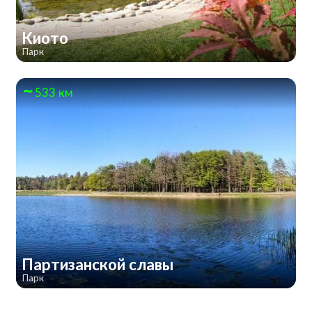
Киото
Парк
533 км
Партизанской славы
Парк