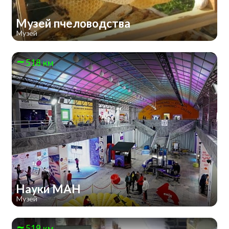
Музей пчеловодства
Музей
518 км
Науки МАН
Музей
519 км