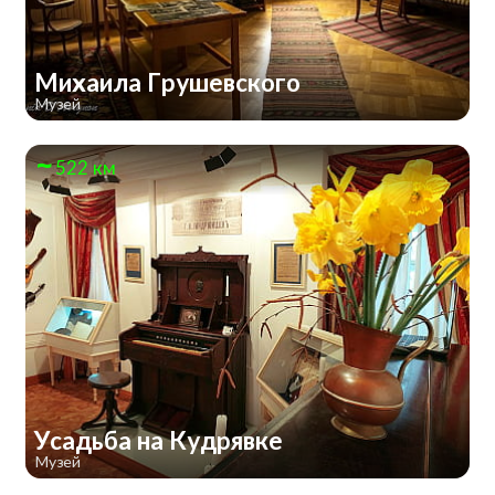
Михаила Грушевского
Музей
522 км
Усадьба на Кудрявке
Музей