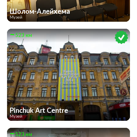
Шолом-Алейхема
Музей
523 км
Pinchuk Art Centre
Музей
523 км