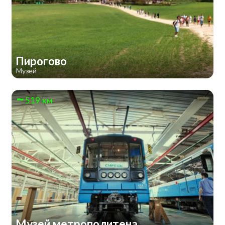
Пирогово
Музей
519 км
Музей метрополитена