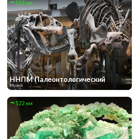
522 км
ННПМ Палеонтологический
Музей
522 км