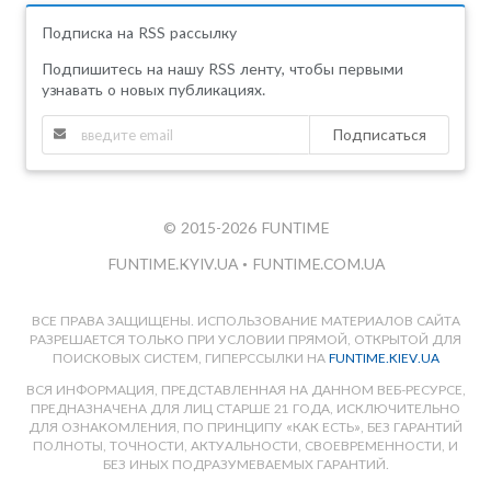
Подписка на RSS рассылку
Подпишитесь на нашу RSS ленту, чтобы первыми
узнавать о новых публикациях.
Подписаться
© 2015-2026 FUNTIME
FUNTIME.KYIV.UA
•
FUNTIME.COM.UA
ВСЕ ПРАВА ЗАЩИЩЕНЫ. ИСПОЛЬЗОВАНИЕ МАТЕРИАЛОВ САЙТА
РАЗРЕШАЕТСЯ ТОЛЬКО ПРИ УСЛОВИИ ПРЯМОЙ, ОТКРЫТОЙ ДЛЯ
ПОИСКОВЫХ СИСТЕМ, ГИПЕРССЫЛКИ НА
FUNTIME.KIEV.UA
ВСЯ ИНФОРМАЦИЯ, ПРЕДСТАВЛЕННАЯ НА ДАННОМ ВЕБ-РЕСУРСЕ,
ПРЕДНАЗНАЧЕНА ДЛЯ ЛИЦ СТАРШЕ 21 ГОДА, ИСКЛЮЧИТЕЛЬНО
ДЛЯ ОЗНАКОМЛЕНИЯ, ПО ПРИНЦИПУ «КАК ЕСТЬ», БЕЗ ГАРАНТИЙ
ПОЛНОТЫ, ТОЧНОСТИ, АКТУАЛЬНОСТИ, СВОЕВРЕМЕННОСТИ, И
БЕЗ ИНЫХ ПОДРАЗУМЕВАЕМЫХ ГАРАНТИЙ.