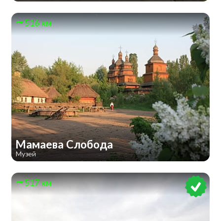
516 км
Мамаева Слобода
Музей
517 км