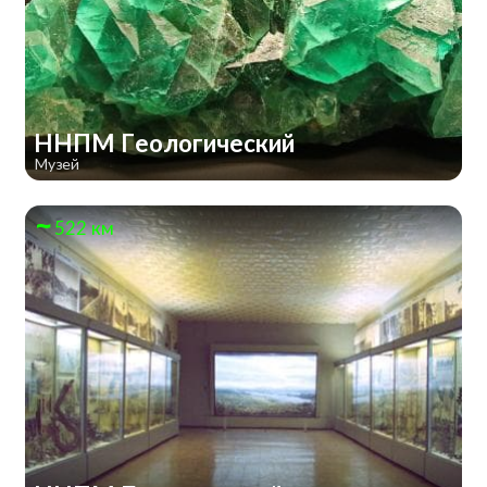
ННПМ Геологический
Музей
522 км