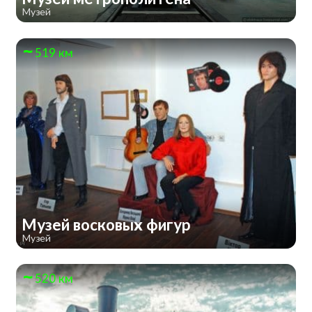
Музей
519 км
Музей восковых фигур
Музей
520 км