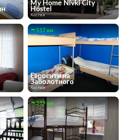
My Home Nivki City
ин
Hostel
Хостел
517 км
Евросити на
Заболотного
Хостел
519 км