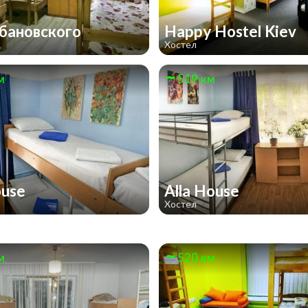
бановского
Happy Hostel Kiev
Хостел
м
519 км
ouse
Alla House
Хостел
м
520 км