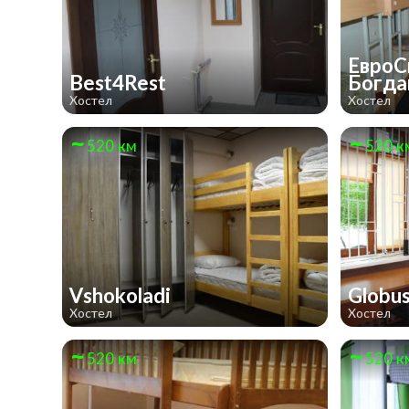
ЕвроС
Best4Rest
Богда
Хостел
Хостел
520 км
520 к
Vshokoladi
Globu
Хостел
Хостел
520 км
520 к