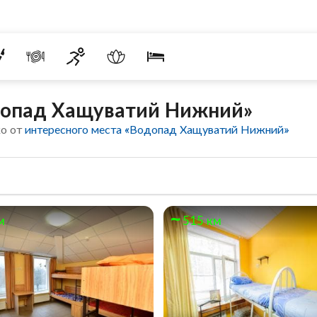
допад Хащуватий Нижний»
ко от
интересного места «Водопад Хащуватий Нижний»
м
515 км