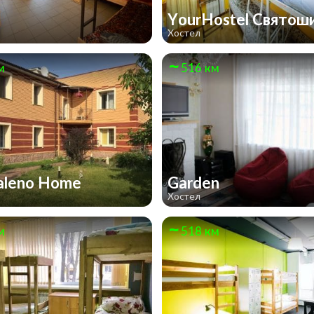
YourHostel Святош
Хостел
м
516 км
aleno Home
Garden
Хостел
м
518 км