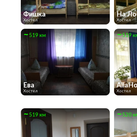
Фишка
На Ло
Хостел
Хостел
519 км
519 к
Ева
AllaH
Хостел
Хостел
519 км
520 к