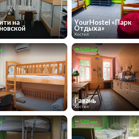
ити на
YourHostel «Парк
новской
Отдыха»
Хостел
м
520 км
s
Гавань
Хостел
м
520 км