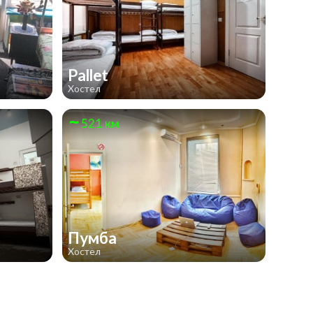
Pallet
Хостел
521 км
Пумба
Хостел