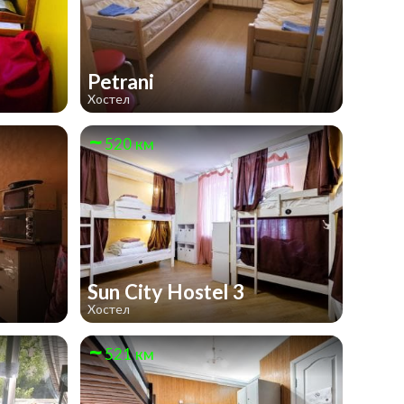
Petrani
Хостел
520 км
Sun City Hostel 3
Хостел
521 км