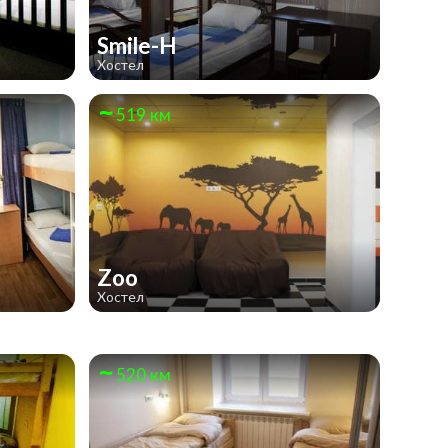
Smile-H
Хостел
519 км
Zoo
Хостел
520 км