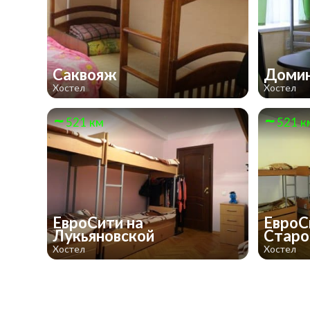
Саквояж
Доми
Хостел
Хостел
521 км
521 к
ЕвроСити на
ЕвроС
Лукьяновской
Старо
Хостел
Хостел