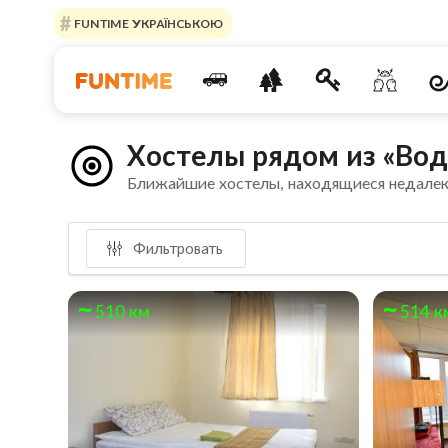
FUNTIME УКРАЇНСЬКОЮ
Хостелы рядом из «Во
Ближайшие хостелы, находящиеся недале
Фильтровать
510 км
514 к