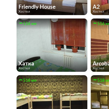
Friendly House
А2
Хостел
Хостел
516 км
516 к
Хатка
Arcob
Хостел
Хостел
518 км
518 к