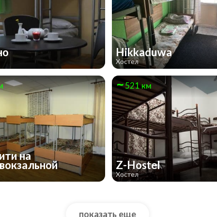
но
Hikkaduwa
Хостел
м
521 км
ити на
вокзальной
Z-Hostel
Хостел
показать еще