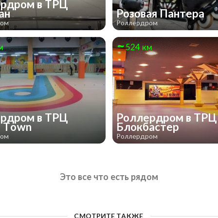
рдром в ТРЦ
ан
Розовая Пантера
ром
Роллердром
м
524 км
рдром в ТРЦ
Роллердром в ТРЦ
m Town
Блокбастер
ром
Роллердром
Это все что есть рядом
СМОТРИТЕ ТАКЖЕ