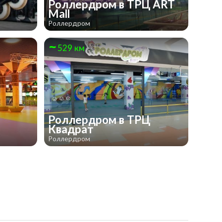
Роллердром в ТРЦ ART
Mall
Роллердром
529 км
Роллердром в ТРЦ
Квадрат
Роллердром