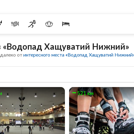
 «Водопад Хащуватий Нижний»
едалеко от
интересного места «Водопад Хащуватий Нижний
м
521 км