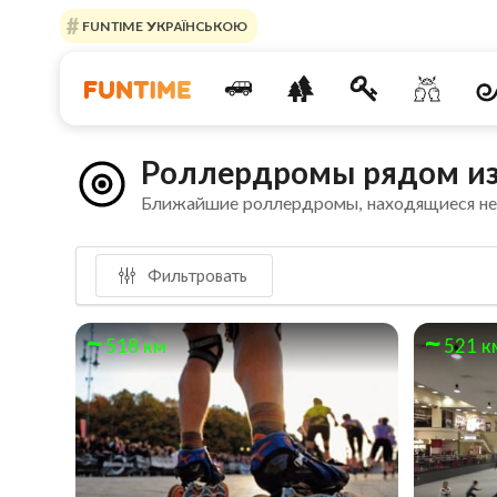
FUNTIME УКРАЇНСЬКОЮ
Роллердромы рядом из
Ближайшие роллердромы, находящиеся н
Фильтровать
518 км
521 к