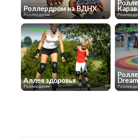
Ролле
Роллердром на ВДНХ
Карав
Роллердром
Роллерд
522 км
523 к
Ролле
Аллея здоровья
Drea
Роллердром
Роллерд