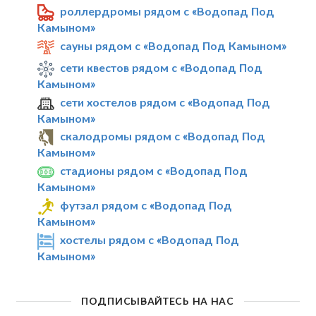
роллердромы рядом с «Водопад Под
Камыном»
сауны рядом с «Водопад Под Камыном»
сети квестов рядом с «Водопад Под
Камыном»
сети хостелов рядом с «Водопад Под
Камыном»
скалодромы рядом с «Водопад Под
Камыном»
стадионы рядом с «Водопад Под
Камыном»
футзал рядом с «Водопад Под
Камыном»
хостелы рядом с «Водопад Под
Камыном»
ПОДПИСЫВАЙТЕСЬ НА НАС