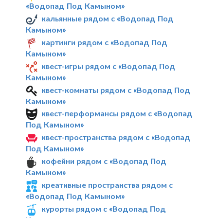
«Водопад Под Камыном»
кальянные рядом с «Водопад Под
Камыном»
картинги рядом с «Водопад Под
Камыном»
квест-игры рядом с «Водопад Под
Камыном»
квест-комнаты рядом с «Водопад Под
Камыном»
квест-перформансы рядом с «Водопад
Под Камыном»
квест-пространства рядом с «Водопад
Под Камыном»
кофейни рядом с «Водопад Под
Камыном»
креативные пространства рядом с
«Водопад Под Камыном»
курорты рядом с «Водопад Под