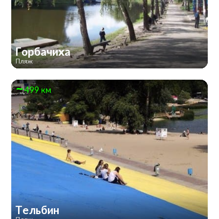
Горбачиха
Пляж
499 км
Тельбин