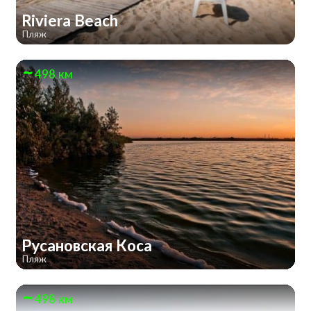
Riviera Beach
Пляж
498 км
Русановская Коса
Пляж
498 км