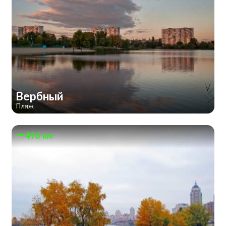
Вербный
Пляж
496 км