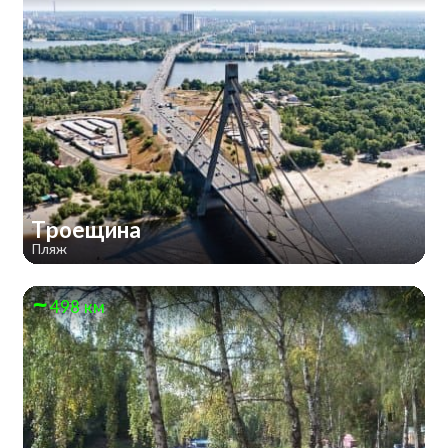
Троещина
Пляж
498 км