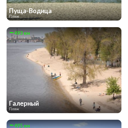
Пуща-Водица
Пляж
493 км
Галерный
Пляж
495 км