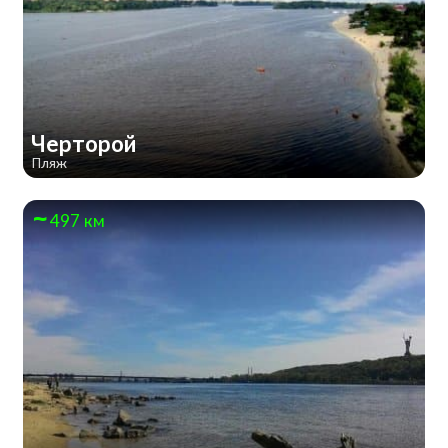
Черторой
Пляж
497 км