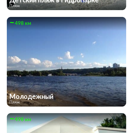
Пляж
498 км
Молодежный
Пляж
498 км