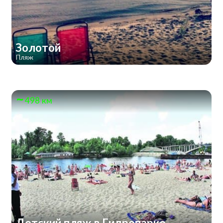
Золотой
Пляж
498 км
Детский пляж в Гидропарке