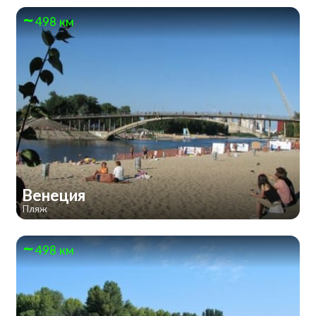
498 км
Венеция
Пляж
498 км