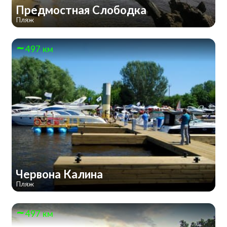
Предмостная Слободка
Пляж
497 км
Червона Калина
Пляж
497 км