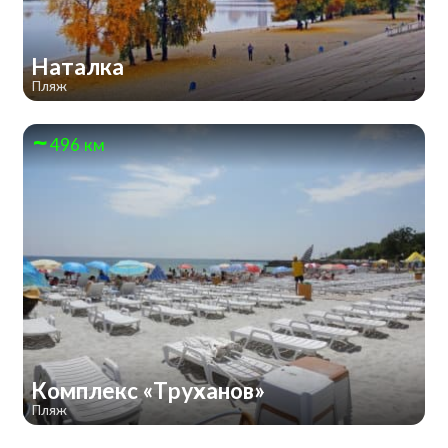
Наталка
Пляж
496 км
Комплекс «Труханов»
Пляж