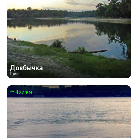
Довбычка
Пляж
497 км