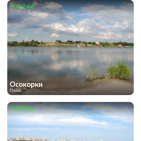
497 км
Осокорки
Пляж
497 км