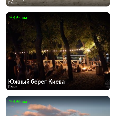
Пляж
495 км
Южный берег Киева
Пляж
496 км