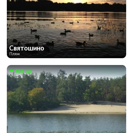
Святошино
Пляж
486 км