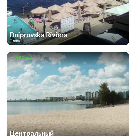
Dniprovska Riviera
Пляж
495 км
Центральный