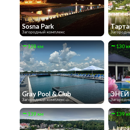
Sosna Park
Тарта
Загородный комплекс
Загородн
128 км
130 к
Gray Pool & Club
ЭНЕ
Загородный комплекс
Загородн
139 км
139 к