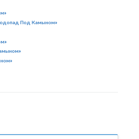
ом»
Водопад Под Камыном»
ом»
Камыном»
ыном»