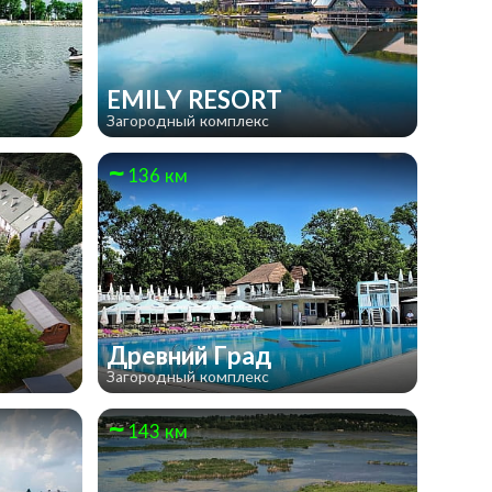
EMILY RESORT
Загородный комплекс
136 км
а
Древний Град
Загородный комплекс
143 км