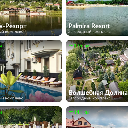
к-Резорт
Palmira Resort
ый комплекс
Загородный комплекс
м
135 км
Й
Волшебная Долин
ый комплекс
Загородный комплекс
м
141 км