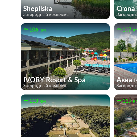
Shepilska
Crona
Загородный комплекс
Загородн
106 км
107 к
IVORY Resort & Spa
Аква
Загородный комплекс
Загородн
113 км
119 к