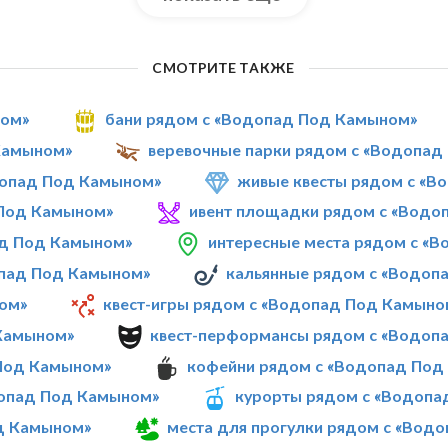
СМОТРИТЕ ТАКЖЕ
ном»
бани рядом с «Водопад Под Камыном»
Камыном»
веревочные парки рядом с «Водопа
допад Под Камыном»
живые квесты рядом с «
 Под Камыном»
ивент площадки рядом с «Водо
ад Под Камыном»
интересные места рядом с «
опад Под Камыном»
кальянные рядом с «Водоп
ом»
квест-игры рядом с «Водопад Под Камыно
 Камыном»
квест-перформансы рядом с «Водоп
 Под Камыном»
кофейни рядом с «Водопад Под
допад Под Камыном»
курорты рядом с «Водопа
од Камыном»
места для прогулки рядом с «Вод