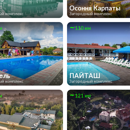
Осоння Карпаты
ый комплекс
Загородный комплекс
м
110 км
тель
ПАЙТАШ
ый комплекс
Загородный комплекс
м
121 км