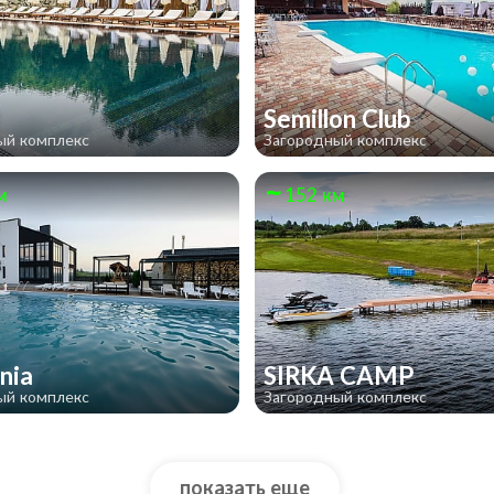
Semillon Club
ый комплекс
Загородный комплекс
м
152 км
rnia
SIRKA CAMP
ый комплекс
Загородный комплекс
показать еще