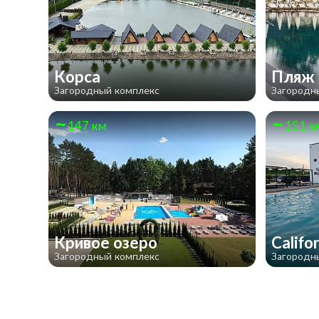
Корса
Пляж
Загородный комплекс
Загородн
147 км
151 к
Кривое озеро
Califo
Загородный комплекс
Загородн