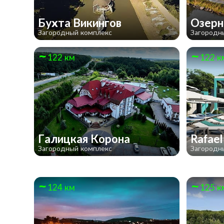
Бухта Викингов
Озерн
Загородный комплекс
Загородн
122 км
122 к
Галицкая Корона
Rafae
Загородный комплекс
Загородн
124 км
125 к