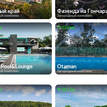
ый край
Фазенда на Гончар
ый комплекс
Загородный комплекс
м
123 км
l Pool&Lounge
Otaman
ый комплекс
Загородный комплекс
м
127 км