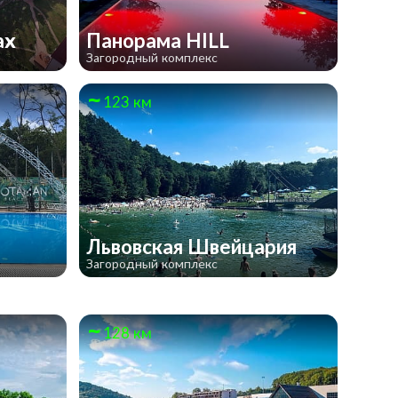
ах
Панорама HILL
Загородный комплекс
123 км
Львовская Швейцария
Загородный комплекс
128 км