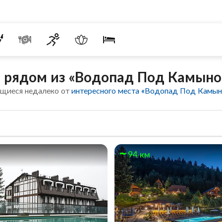
 рядом из «Водопад Под Камын
ящиеся недалеко от
интересного места «Водопад Под Камы
94 км