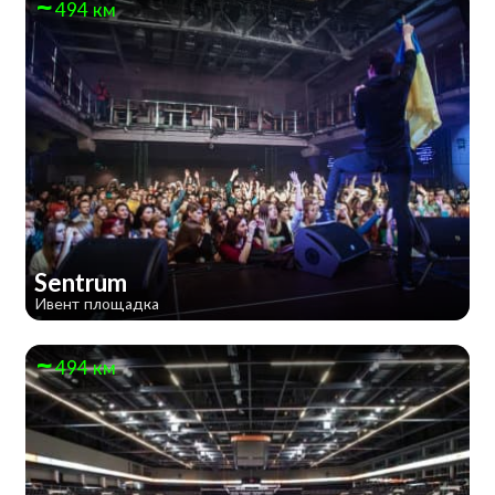
494 км
Sentrum
Ивент площадка
494 км