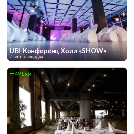
UBI Конференц Холл «SHOW»
Ивент площадка
491 км