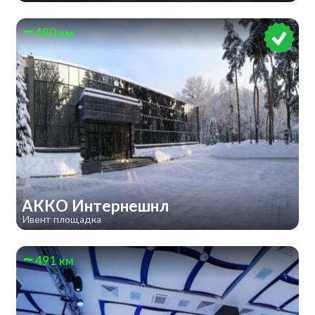
490 км
АККО Интернешнл
Ивент площадка
491 км