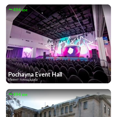
494 км
Pochayna Event Hall
Ивент площадка
494 км