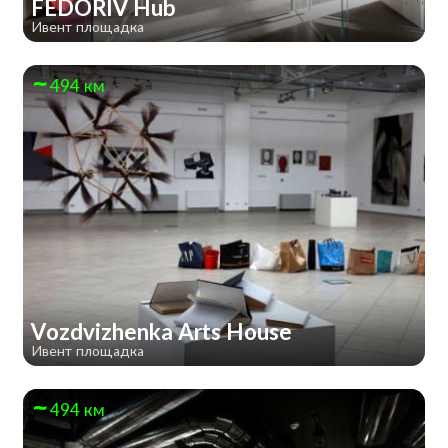
FEDORIV Hub
Ивент площадка
494 км
Vozdvizhenka Arts House
Ивент площадка
494 км