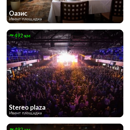
Оазис
Ивент площадка
492 км
Stereo plaza
Ивент площадка
492 км