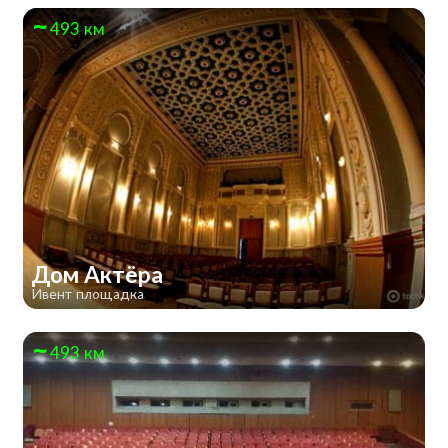
493 км
Дом Актёра
Ивент площадка
493 км