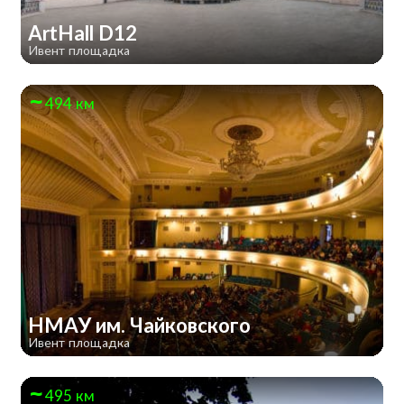
ArtHall D12
Ивент площадка
494 км
НМАУ им. Чайковского
Ивент площадка
495 км