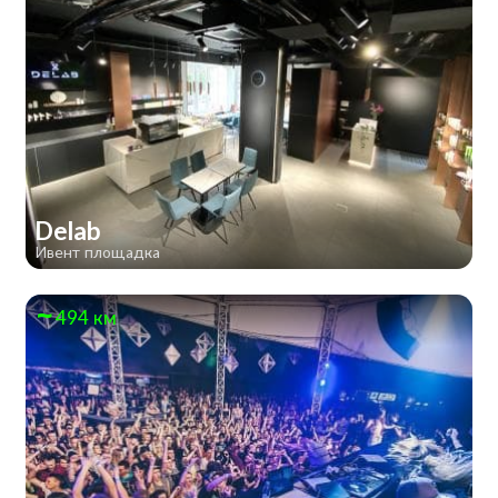
Delab
Ивент площадка
494 км