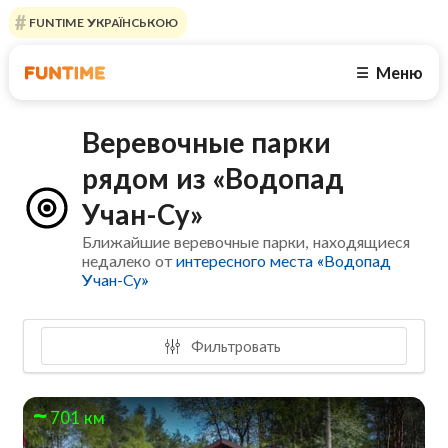
FUNTIME УКРАЇНСЬКОЮ
Меню
☰
Веревочные парки
рядом из «Водопад
Учан-Су»
Ближайшие веревочные парки, находящиеся
недалеко от
интересного места «Водопад
Учан-Су»
Фильтровать
701 км