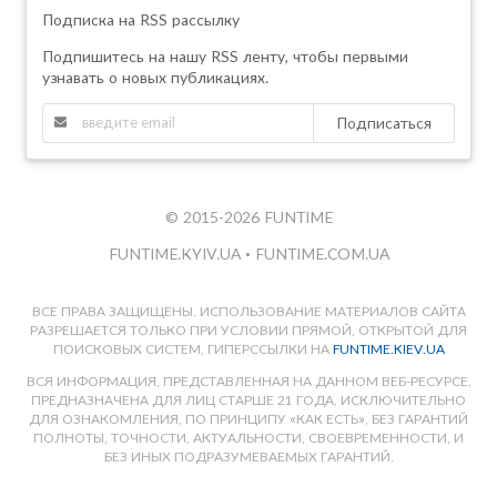
Подписка на RSS рассылку
Подпишитесь на нашу RSS ленту, чтобы первыми
узнавать о новых публикациях.
Подписаться
© 2015-2026 FUNTIME
FUNTIME.KYIV.UA
•
FUNTIME.COM.UA
ВСЕ ПРАВА ЗАЩИЩЕНЫ. ИСПОЛЬЗОВАНИЕ МАТЕРИАЛОВ САЙТА
РАЗРЕШАЕТСЯ ТОЛЬКО ПРИ УСЛОВИИ ПРЯМОЙ, ОТКРЫТОЙ ДЛЯ
ПОИСКОВЫХ СИСТЕМ, ГИПЕРССЫЛКИ НА
FUNTIME.KIEV.UA
ВСЯ ИНФОРМАЦИЯ, ПРЕДСТАВЛЕННАЯ НА ДАННОМ ВЕБ-РЕСУРСЕ,
ПРЕДНАЗНАЧЕНА ДЛЯ ЛИЦ СТАРШЕ 21 ГОДА, ИСКЛЮЧИТЕЛЬНО
ДЛЯ ОЗНАКОМЛЕНИЯ, ПО ПРИНЦИПУ «КАК ЕСТЬ», БЕЗ ГАРАНТИЙ
ПОЛНОТЫ, ТОЧНОСТИ, АКТУАЛЬНОСТИ, СВОЕВРЕМЕННОСТИ, И
БЕЗ ИНЫХ ПОДРАЗУМЕВАЕМЫХ ГАРАНТИЙ.