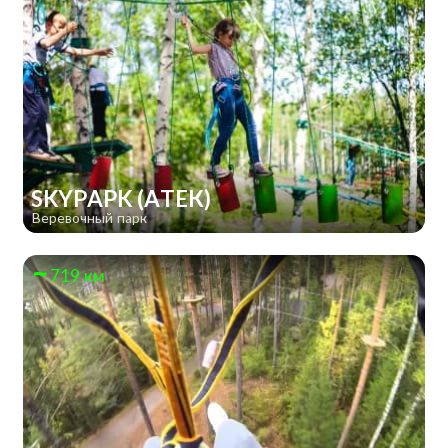
SKYPAPK (АТЕК)
Веревочный парк
719 км