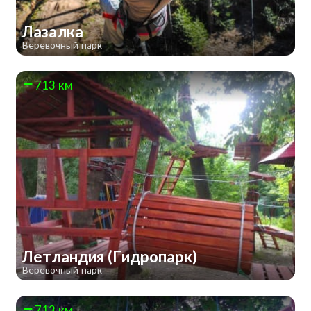
Лазалка
Веревочный парк
713 км
Летландия (Гидропарк)
Веревочный парк
713 км