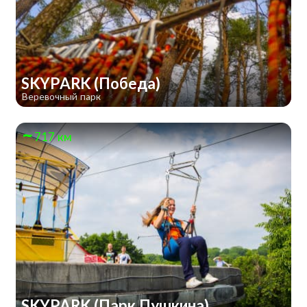
SKYPARK (Победа)
Веревочный парк
717 км
SKYPARK (Парк Пушкина)