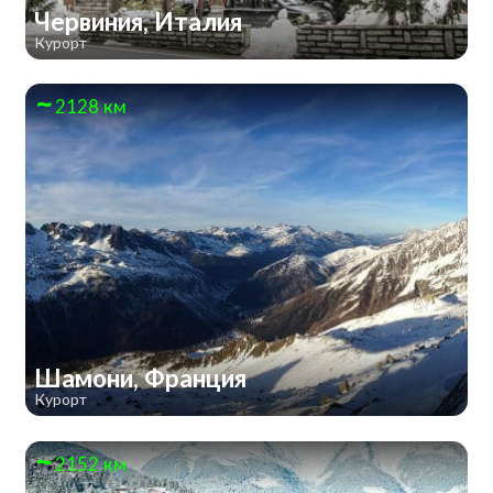
Червиния, Италия
Курорт
2128 км
Шамони, Франция
Курорт
2152 км