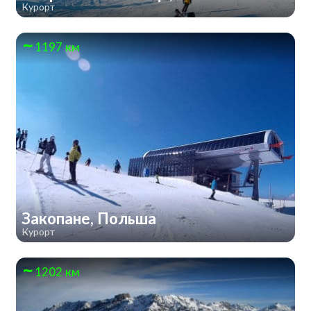
Курорт
1197 км
Закопане, Польша
Курорт
1202 км