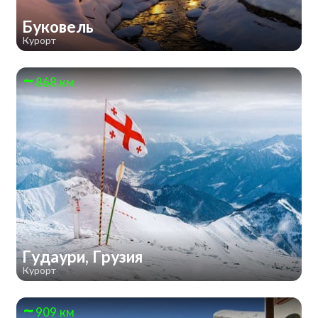
Буковель
Курорт
868 км
Гудаури, Грузия
Курорт
909 км