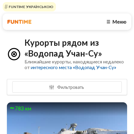
FUNTIME УКРАЇНСЬКОЮ
Меню
☰
Курорты рядом из
«Водопад Учан-Су»
Ближайшие курорты, находящиеся недалеко
от
интересного места «Водопад Учан-Су»
Фильтровать
783 км