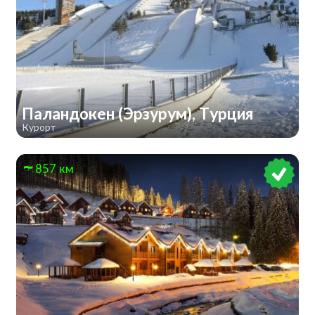
Паландокен (Эрзурум), Турция
Курорт
857 км