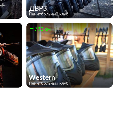
ДВРЗ
Пейнтбольный клуб
720 км
Western
Пейнтбольный клуб