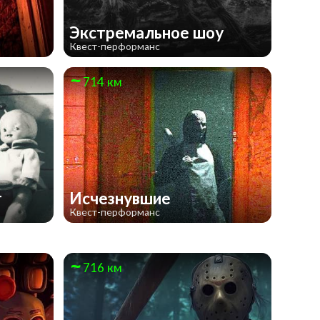
е
Экстремальное шоу
Квест-перформанс
714 км
т
Исчезнувшие
Квест-перформанс
716 км