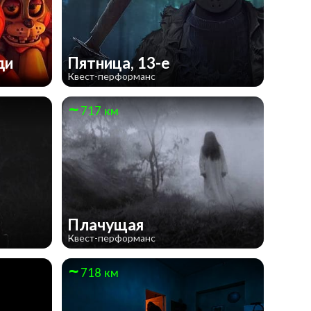
ди
Пятница, 13-е
Квест-перформанс
717 км
Плачущая
Квест-перформанс
718 км