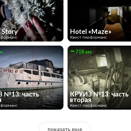
 Story
Hotel «Maze»
рформанс
Квест-перформанс
м
718 км
 №13: часть
КРУИЗ №13: часть
я
вторая
рформанс
Квест-перформанс
показать еще