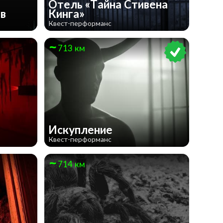
Отель «Тайна Стивена
ев
Кинга»
Квест-перформанс
713 км
Искупление
Квест-перформанс
714 км