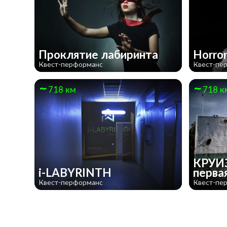
Проклятие лабиринта
Horror
Квест-перформанс
Квест-пе
718 км
718 к
КРУИЗ
i-LABYRINTH
перва
Квест-перформанс
Квест-пе