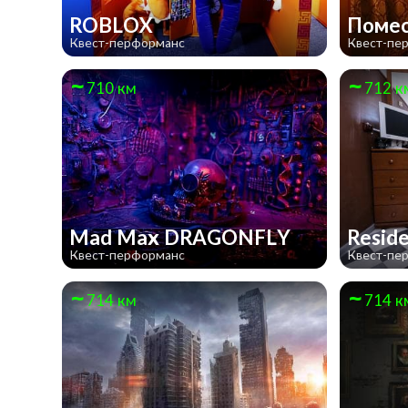
ROBLOX
Помес
Квест-перформанс
Квест-пе
710 км
712 к
Mad Max DRAGONFLY
Reside
Квест-перформанс
Квест-пе
714 км
714 к