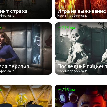
инт страха
Игра на выживани
рформанс
Квест-перформанс
м
714 км
ая терапия
Последний пациен
рформанс
Квест-перформанс
м
716 км