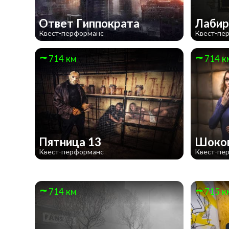
Ответ Гиппократа
Лабир
Квест-перформанс
Квест-пе
714 км
714 к
Пятница 13
Шоков
Квест-перформанс
Квест-пе
714 км
715 к