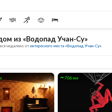
ом из «Водопад Учан-Су»
еся недалеко от
интересного места «Водопад Учан-Су»
м
706 км