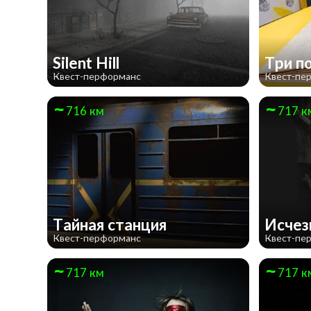
Silent Hill
Три п
Квест-перформанс
Квест-пе
716 км
717 к
Тайная станция
Исче
Квест-перформанс
Квест-пе
717 км
717 к