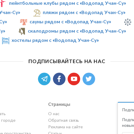
пейнтбольные клубы рядом с «Водопад Учан-Су»
Учан-Су»
пляжи рядом с «Водопад Учан-Су»
Су»
сауны рядом с «Водопад Учан-Су»
у»
скалодромы рядом с «Водопад Учан-Су»
хостелы рядом с «Водопад Учан-Су»
ПОДПИСЫВАЙТЕСЬ НА НАС
Страницы
Подпи
ать
О нас
Подпи
в городе
Обратная связь
новых
Реклама на сайте
е пространства
Статьи