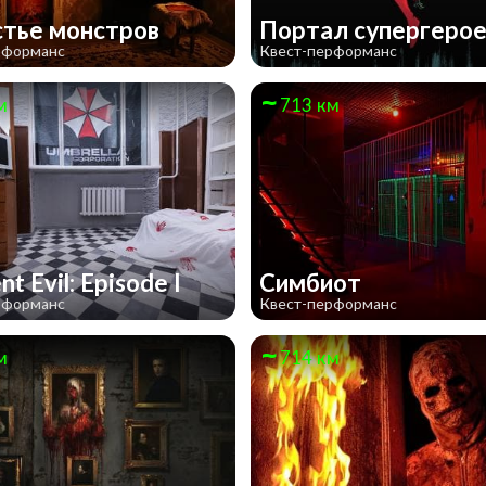
тье монстров
Портал супергеро
рформанс
Квест-перформанс
м
713 км
nt Evil: Episode I
Симбиот
рформанс
Квест-перформанс
м
714 км