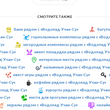
СМОТРИТЕ ТАКЖЕ
бани рядом с «Водопад Учан-Су»
батут
ан-Су»
горнолыжные комплексы рядом с «Водо
Су»
загородные комплексы рядом с «Водопад У
Учан-Су»
ивент площадки рядом с «Водопад Уч
д Учан-Су»
интересные места рядом с «Водопа
пад Учан-Су»
кальянные рядом с «Водопад Уча
квест-игры рядом с «Водопад Учан-Су»
Учан-Су»
кофейни рядом с «Водопад Учан-Су»
опад Учан-Су»
курорты рядом с «Водопад Учан
н-Су»
места для прогулки рядом с «Водопад У
муралы рядом с «Водопад Учан-Су»
онлайн