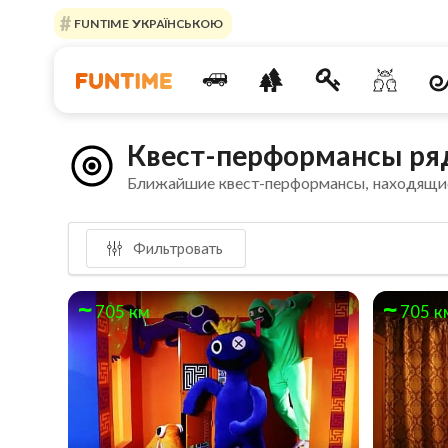
FUNTIME УКРАЇНСЬКОЮ
Квест-перформансы ряд
Ближайшие квест-перформансы, находящи
Фильтровать
705 км
705 к