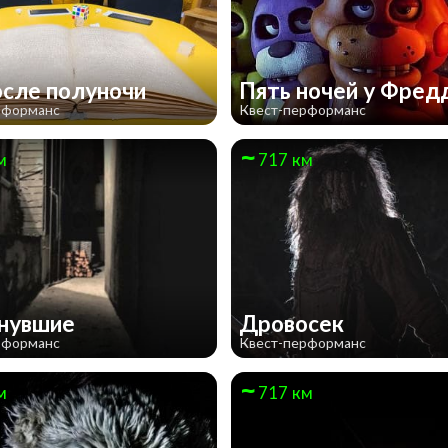
осле полуночи
Пять ночей у Фред
рформанс
Квест-перформанс
м
717 км
знувшие
Дровосек
рформанс
Квест-перформанс
м
717 км