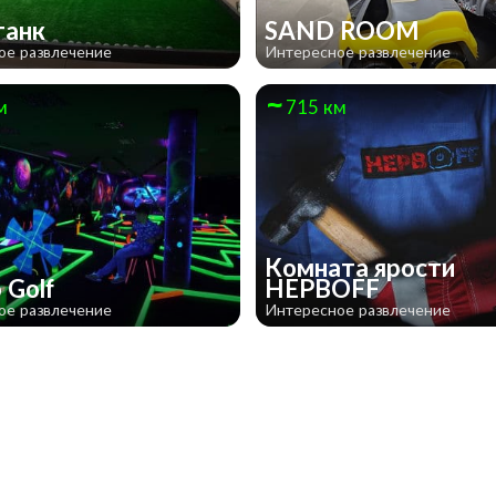
танк
SAND ROOM
ое развлечение
Интересное развлечение
м
715 км
Комната ярости
 Golf
НЕРВOFF
ое развлечение
Интересное развлечение