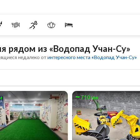
я рядом из «Водопад Учан-Су»
дящиеся недалеко от
интересного места «Водопад Учан-Су»
м
710 км