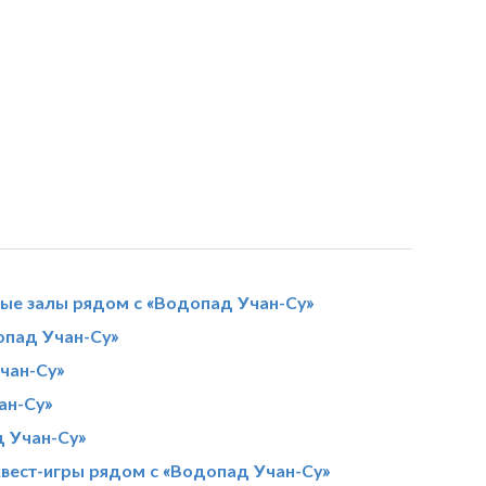
ные залы рядом с «Водопад Учан-Су»
пад Учан-Су»
чан-Су»
ан-Су»
д Учан-Су»
квест-игры рядом с «Водопад Учан-Су»