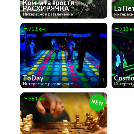
Комната ярости
РАСХИРЯЧКА
La Пе
Интересное развлечение
Интересн
713 км
713 к
ToDay
Cosmo
Интересное развлечение
Интересн
964 км