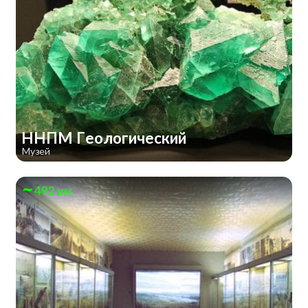
ННПМ Геологический
Музей
492 км