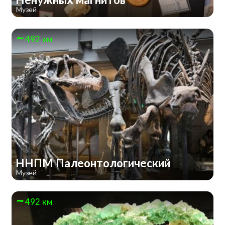
Музей
492 км
ННПМ Палеонтологический
Музей
492 км