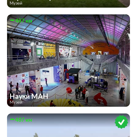
Музей
487 км
Науки МАН
Музей
487 км