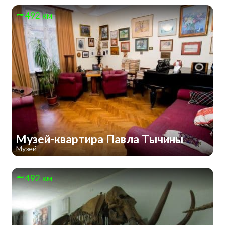
492 км
Музей-квартира Павла Тычины
Музей
492 км