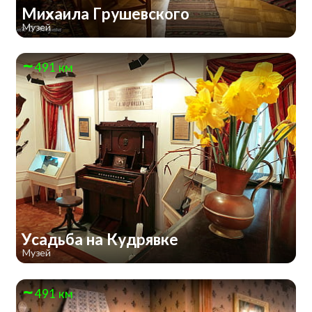
Михаила Грушевского
Музей
491 км
Усадьба на Кудрявке
Музей
491 км