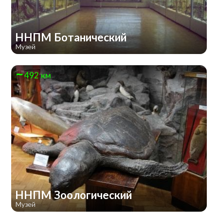
ННПМ Ботанический
Музей
492 км
ННПМ Зоологический
Музей