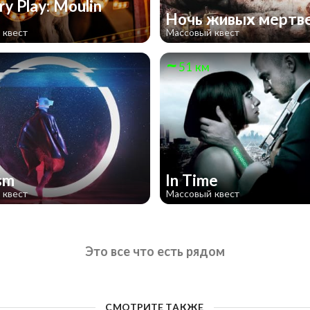
y Play: Moulin
e
Ночь живых мертв
 квест
Массовый квест
51 км
ism
In Time
 квест
Массовый квест
Это все что есть рядом
СМОТРИТЕ ТАКЖЕ