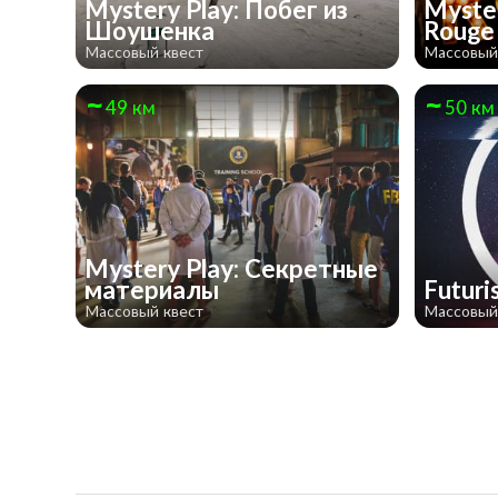
Mystery Play: Побег из
Myster
Шоушенка
Roug
Массовый квест
Массовый
49 км
50 км
Mystery Play: Секретные
материалы
Futur
Массовый квест
Массовый