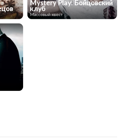
Mystery Play: Бойцовский
ецов
клуб
Массовый квест