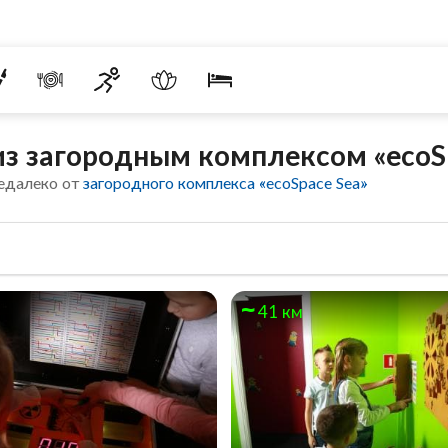
з загородным комплексом «ecoS
едалеко от
загородного комплекса «ecoSpace Sea»
41 км