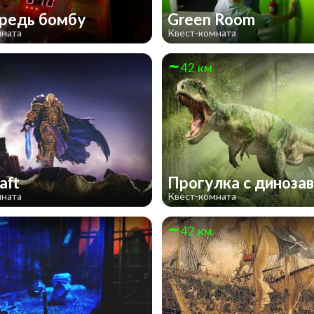
редь бомбу
Green Room
мната
Квест-комната
42 км
aft
Прогулка с диноза
мната
Квест-комната
42 км