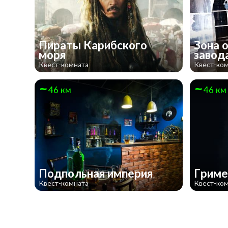
Пираты Карибского
Зона 
моря
завод
Квест-комната
Квест-ко
46 км
46 км
Подпольная империя
Гриме
Квест-комната
Квест-ко