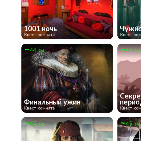
1001 ночь
Чужие
Квест-комната
Квест-ко
44 км
44 км
Секре
Финальный ужин
пери
Квест-комната
Квест-ко
45 км
45 км