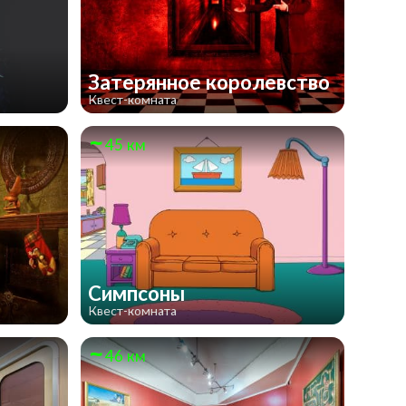
Затерянное королевство
Квест-комната
45 км
Симпсоны
Квест-комната
46 км