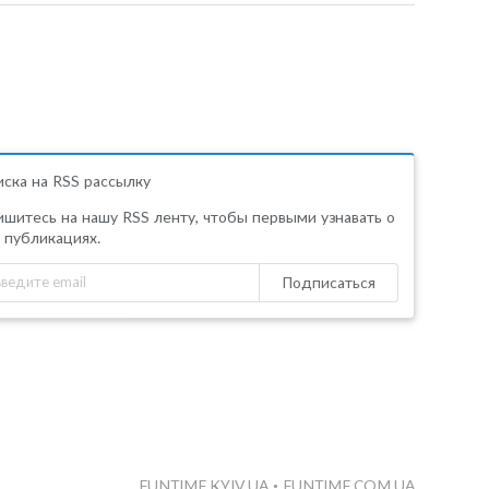
ска на RSS рассылку
шитесь на нашу RSS ленту, чтобы первыми узнавать о
 публикациях.
Подписаться
FUNTIME.KYIV.UA
•
FUNTIME.COM.UA