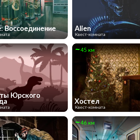
: Воссоединение
Alien
мната
Квест-комната
45 км
ты Юрского
ода
Хостел
мната
Квест-комната
46 км