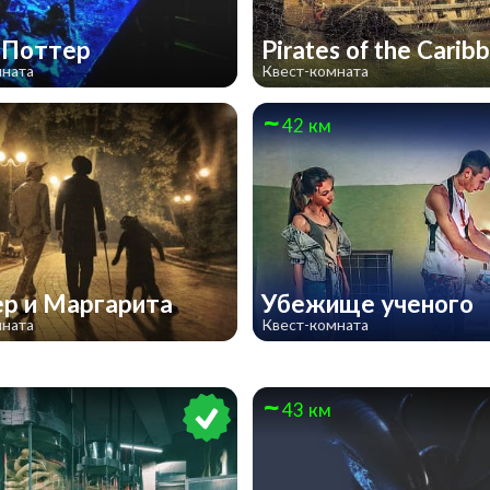
 Поттер
Pirates of the Cari
мната
Квест-комната
42 км
р и Маргарита
Убежище ученого
мната
Квест-комната
43 км