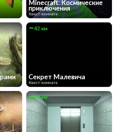
Minecraft: Космические
приключения
Квест-комната
42 км
врами
Секрет Малевича
Квест-комната
42 км