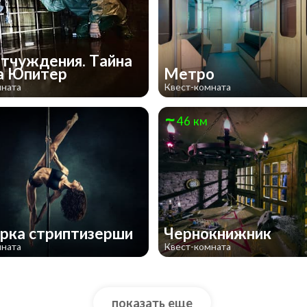
отчуждения. Тайна
а Юпитер
Метро
мната
Квест-комната
46 км
рка стриптизерши
Чернокнижник
мната
Квест-комната
показать еще