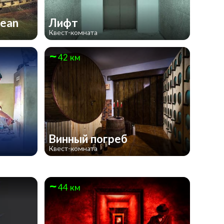
bbean
Лифт
Квест-комната
42 км
Винный погреб
Квест-комната
44 км