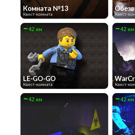
Комната №13
Обезв
Квест-комната
Квест-ко
42 км
42 км
LE-GO-GO
WarCr
Квест-комната
Квест-ко
42 км
42 км