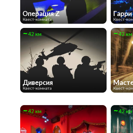
Операция Z
Гарри
Квест-комната
Квест-ко
42 км
42 км
Диверсия
Масте
Квест-комната
Квест-ко
42 км
42 км