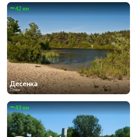
42 км
Десенка
Пляж
43 км