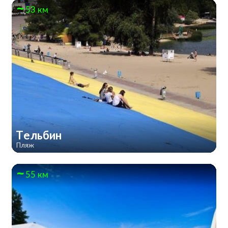
53 км
Тельбин
Пляж
55 км