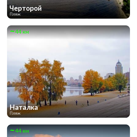
Черторой
Пляж
44 км
Наталка
Пляж
44 км