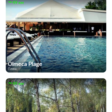
49 км
Olmeca Plage
Пляж
49 км