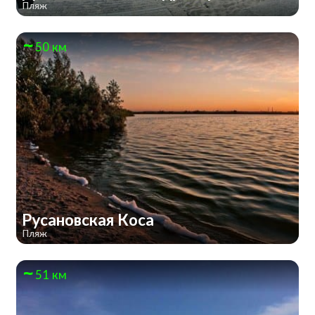
Пляж
50 км
Русановская Коса
Пляж
51 км