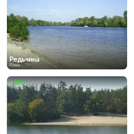
Редьчина
Пляж
39 км