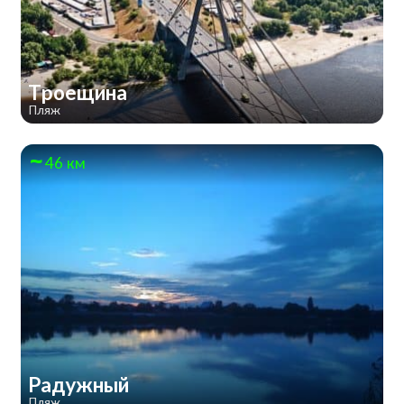
Троещина
Пляж
46 км
Радужный
Пляж