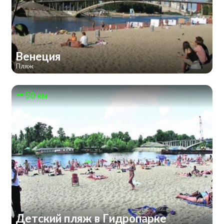
Венеция
Пляж
50 км
Детский пляж в Гидропарке