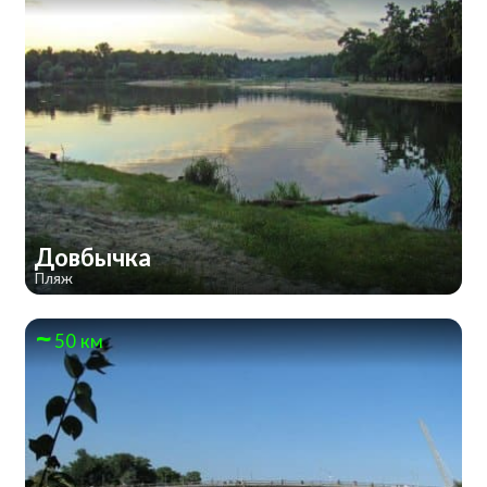
Довбычка
Пляж
50 км