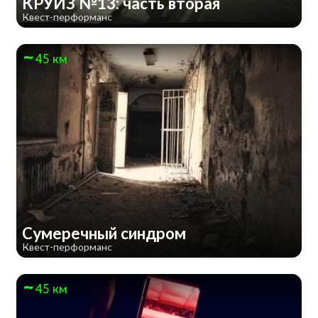
КРУИЗ №13: часть вторая
Квест-перформанс
45 км
Сумеречный синдром
Квест-перформанс
45 км