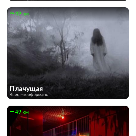
49 км
Плачущая
Квест-перформанс
49 км