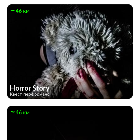
46 км
Horror Story
Квест-перформанс
46 км