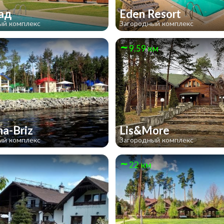
сад
Eden Resort
ый комплекс
Загородный комплекс
м
9.59 км
ma-Briz
Lis&More
ый комплекс
Загородный комплекс
22 км