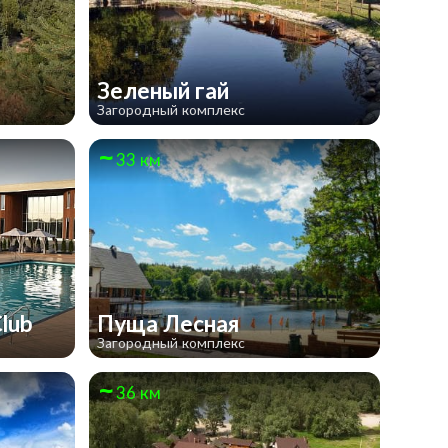
Зеленый гай
Загородный комплекс
33 км
Club
Пуща Лесная
Загородный комплекс
36 км