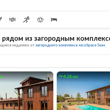
рядом из загородным комплексо
ящиеся недалеко от
загородного комплекса «ecoSpace Sea»
км
4.28 км