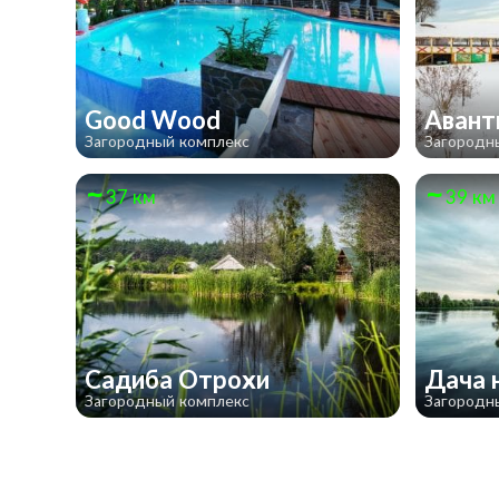
Good Wood
Аван
Загородный комплекс
Загородн
37 км
39 км
Садиба Отрохи
Дача 
Загородный комплекс
Загородн