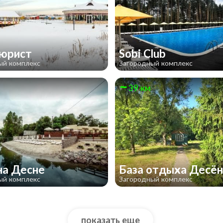
тюрист
Sobi Club
ый комплекс
Загородный комплекс
39 км
на Десне
База отдыха Десё
ый комплекс
Загородный комплекс
показать еще