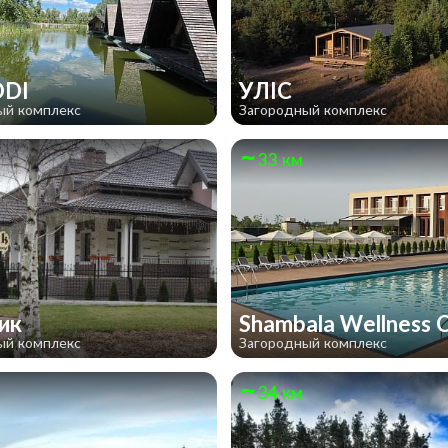
ODI
УЛІС
ый комплекс
Загородный комплекс
33 км
вик
Shambala Wellness 
ый комплекс
Загородный комплекс
34 км