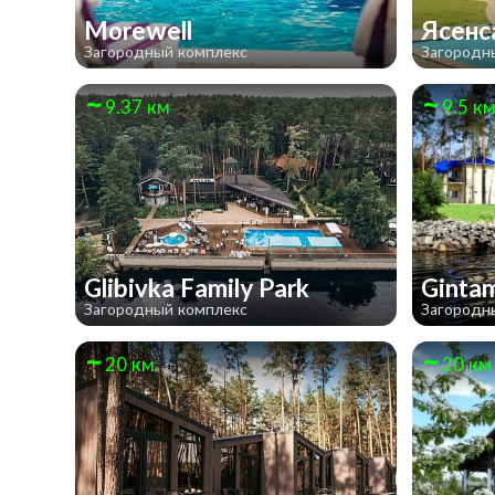
Morewell
Ясен
Загородный комплекс
Загородн
9.37 км
9.5 к
Glibivka Family Park
Ginta
Загородный комплекс
Загородн
20 км
20 км