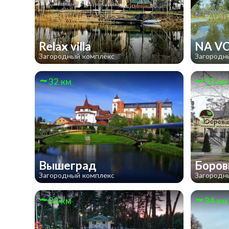
Relax villa
NA V
Загородный комплекс
Загородн
32 км
32 км
Вышеград
Боро
Загородный комплекс
Загородн
33 км
34 км