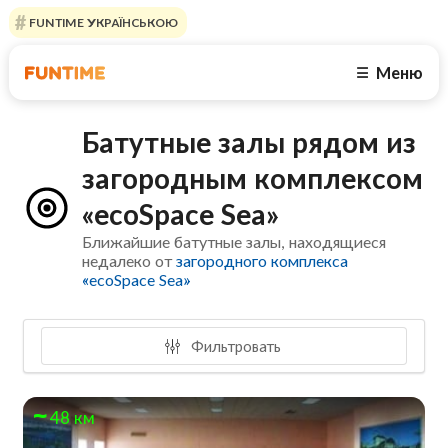
FUNTIME УКРАЇНСЬКОЮ
Меню
☰
Батутные залы рядом из
загородным комплексом
«ecoSpace Sea»
Ближайшие батутные залы, находящиеся
недалеко от
загородного комплекса
«ecoSpace Sea»
Фильтровать
48 км