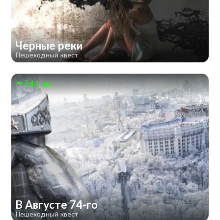
Черные реки
Пешеходный квест
541 км
В Августе 74-го
Пешеходный квест