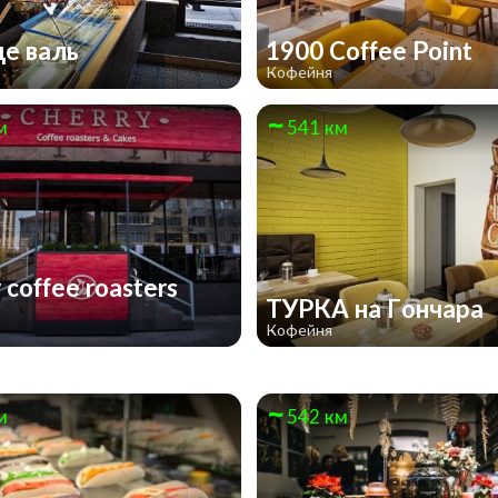
де валь
1900 Coffee Point
Кофейня
м
541 км
 coffee roasters
ТУРКА на Гончара
Кофейня
м
542 км