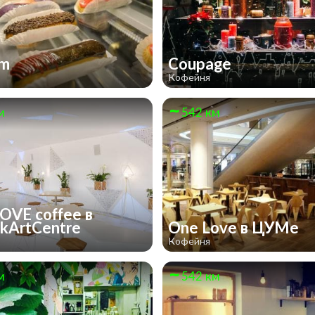
om
Coupage
Кофейня
м
542 км
OVE coffee в
ukArtCentre
One Love в ЦУМе
Кофейня
м
542 км