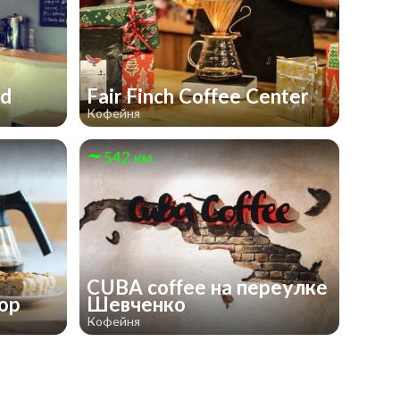
rd
Fair Finch Coffee Center
Кофейня
542 км
CUBA coffee на переулке
hop
Шевченко
Кофейня