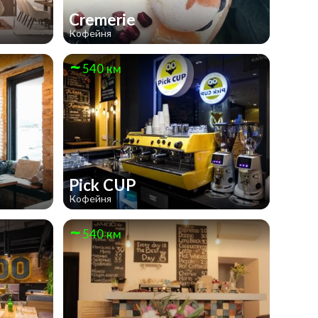
Cremerie
Кофейня
540 км
Pick CUP
Кофейня
540 км