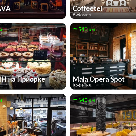
AVA
Coffeetel
Кофейня
м
540 км
Н на Приорке
Mala Opera Spot
Кофейня
м
540 км