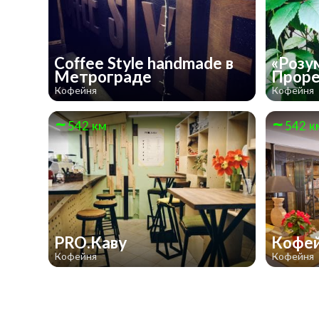
Coffee Style handmade в
«Розу
Метрограде
Прор
Кофейня
Кофейня
542 км
542 к
PRO.Каву
Кофе
Кофейня
Кофейня