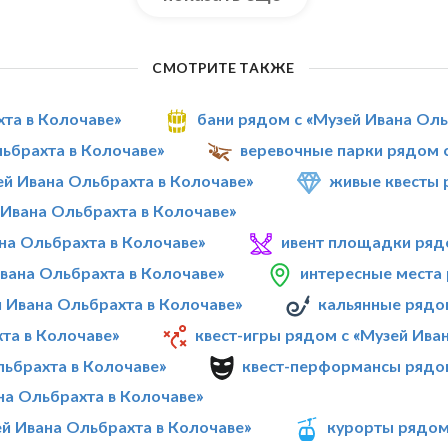
СМОТРИТЕ ТАКЖЕ
хта в Колочаве»
бани рядом с «Музей Ивана Оль
льбрахта в Колочаве»
веревочные парки рядом с
й Ивана Ольбрахта в Колочаве»
живые квесты 
Ивана Ольбрахта в Колочаве»
на Ольбрахта в Колочаве»
ивент площадки рядо
Ивана Ольбрахта в Колочаве»
интересные места 
й Ивана Ольбрахта в Колочаве»
кальянные рядо
та в Колочаве»
квест-игры рядом с «Музей Ива
льбрахта в Колочаве»
квест-перформансы рядом
на Ольбрахта в Колочаве»
ей Ивана Ольбрахта в Колочаве»
курорты рядом