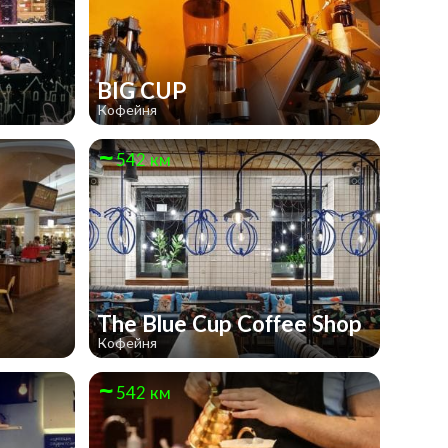
BIG CUP
Кофейня
542 км
The Blue Cup Coffee Shop
Кофейня
542 км