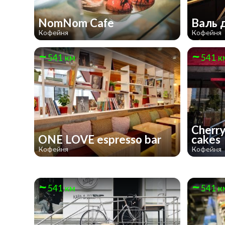
NomNom Cafe
Валь 
Кофейня
Кофейня
541 км
541 к
Cherry
ONE LOVE espresso bar
cakes
Кофейня
Кофейня
541 км
541 к