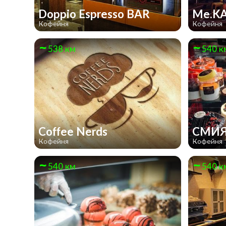
Doppio Espresso BAR
Me.K
Кофейня
Кофейня
538 км
540 к
Coffee Nerds
СМИЯ
Кофейня
Кофейня
540 км
540 к