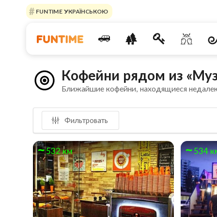
FUNTIME УКРАЇНСЬКОЮ
Кофейни рядом из «Муз
Ближайшие кофейни, находящиеся недале
Фильтровать
532 км
534 к