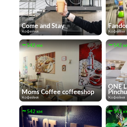
Come and Stay
Fand
Кофейня
Кофейня
542 км
542 к
ONE L
Moms Coffee coffeeshop
Pinch
Кофейня
Кофейня
542 км
542 к