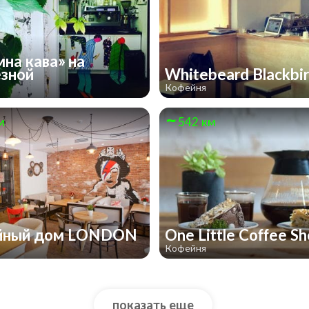
мна кава» на
езной
Whitebeard Blackbi
Кофейня
м
542 км
йный дом LONDON
One Little Coffee S
Кофейня
показать еще