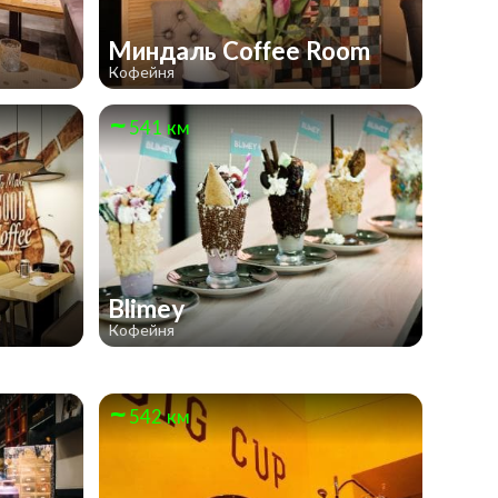
Миндаль Coffee Room
Кофейня
541 км
Blimey
Кофейня
542 км