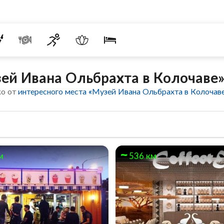
ей Ивана Ольбрахта в Колочаве
ко от
интересного места «Музей Ивана Ольбрахта в Колочав
м
536 км