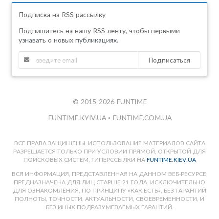
Подписка на RSS рассылку
Подпишитесь на нашу RSS ленту, чтобы первыми
узнавать о новых публикациях.
Подписаться
© 2015-2026 FUNTIME
FUNTIME.KYIV.UA
•
FUNTIME.COM.UA
ВСЕ ПРАВА ЗАЩИЩЕНЫ. ИСПОЛЬЗОВАНИЕ МАТЕРИАЛОВ САЙТА
РАЗРЕШАЕТСЯ ТОЛЬКО ПРИ УСЛОВИИ ПРЯМОЙ, ОТКРЫТОЙ ДЛЯ
ПОИСКОВЫХ СИСТЕМ, ГИПЕРССЫЛКИ НА
FUNTIME.KIEV.UA
ВСЯ ИНФОРМАЦИЯ, ПРЕДСТАВЛЕННАЯ НА ДАННОМ ВЕБ-РЕСУРСЕ,
ПРЕДНАЗНАЧЕНА ДЛЯ ЛИЦ СТАРШЕ 21 ГОДА, ИСКЛЮЧИТЕЛЬНО
ДЛЯ ОЗНАКОМЛЕНИЯ, ПО ПРИНЦИПУ «КАК ЕСТЬ», БЕЗ ГАРАНТИЙ
ПОЛНОТЫ, ТОЧНОСТИ, АКТУАЛЬНОСТИ, СВОЕВРЕМЕННОСТИ, И
БЕЗ ИНЫХ ПОДРАЗУМЕВАЕМЫХ ГАРАНТИЙ.