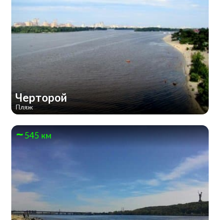
Черторой
Пляж
545 км