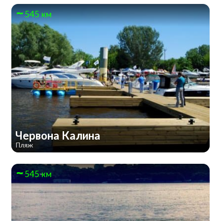
545 км
Червона Калина
Пляж
545 км