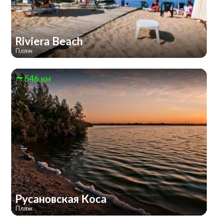
Riviera Beach
Пляж
546 км
Русановская Коса
Пляж