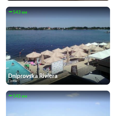
543 км
Dniprovska Riviera
Пляж
543 км