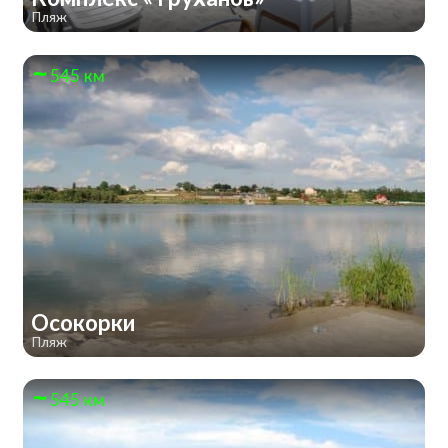
Пляж
545 км
Осокорки
Пляж
545 км