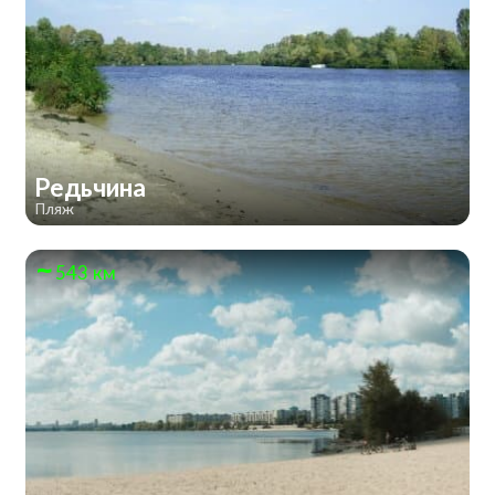
Редьчина
Пляж
543 км