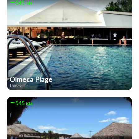
545 км
Olmeca Plage
Пляж
545 км