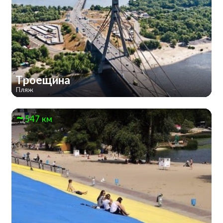
Троещина
Пляж
547 км