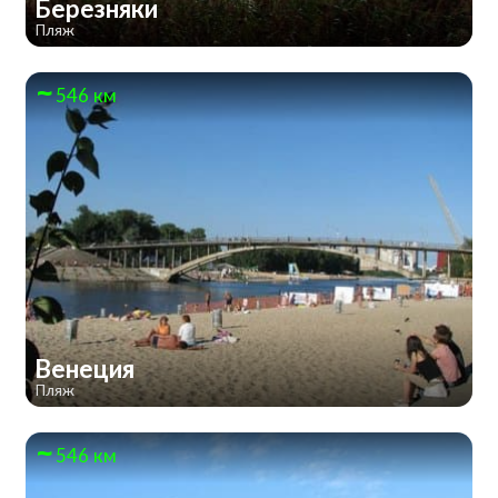
Березняки
Пляж
546 км
Венеция
Пляж
546 км