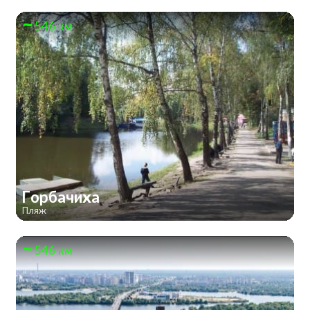
546 км
Горбачиха
Пляж
546 км