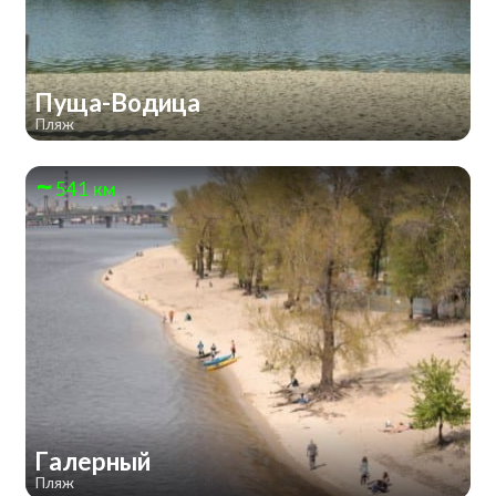
Пуща-Водица
Пляж
541 км
Галерный
Пляж