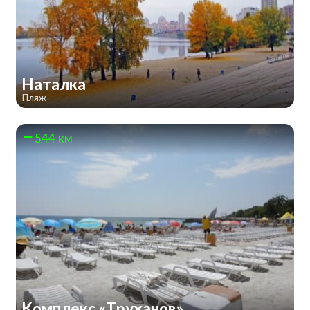
Наталка
Пляж
544 км
Комплекс «Труханов»