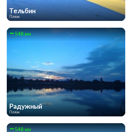
Тельбин
Пляж
548 км
Радужный
Пляж
548 км