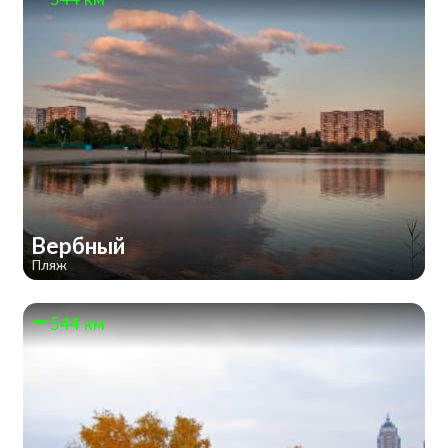
Вербный
Пляж
544 км