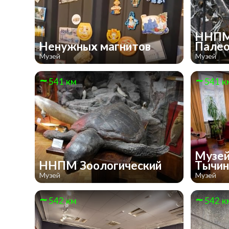
ННП
Ненужных магнитов
Палео
Музей
Музей
541 км
541 к
Музей
ННПМ Зоологический
Тычи
Музей
Музей
542 км
542 к