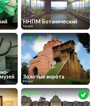
кий
ННПМ Ботанический
Музей
541 км
но-
 музей
Золотые ворота
Музей
542 км