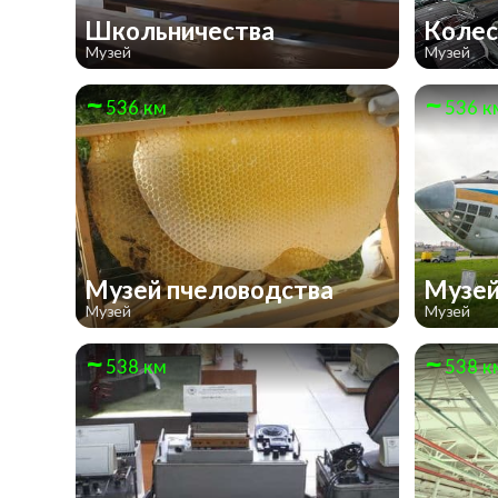
Школьничества
Колес
Музей
Музей
536 км
536 к
Музей пчеловодства
Музей
Музей
Музей
538 км
538 к