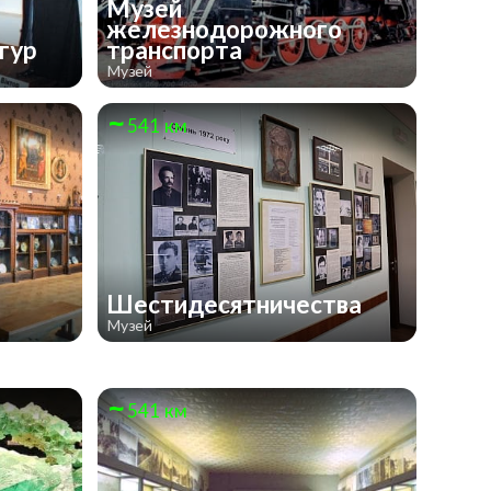
Музей
железнодорожного
игур
транспорта
Музей
541 км
Шестидесятничества
Музей
541 км