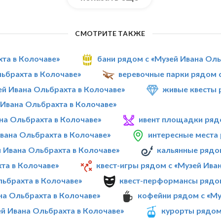
СМОТРИТЕ ТАКЖЕ
хта в Колочаве»
бани рядом с «Музей Ивана Оль
льбрахта в Колочаве»
веревочные парки рядом с
й Ивана Ольбрахта в Колочаве»
живые квесты 
Ивана Ольбрахта в Колочаве»
на Ольбрахта в Колочаве»
ивент площадки рядо
Ивана Ольбрахта в Колочаве»
интересные места 
й Ивана Ольбрахта в Колочаве»
кальянные рядо
та в Колочаве»
квест-игры рядом с «Музей Ива
льбрахта в Колочаве»
квест-перформансы рядом
на Ольбрахта в Колочаве»
кофейни рядом с «Му
ей Ивана Ольбрахта в Колочаве»
курорты рядом