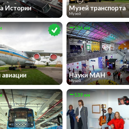
а Истории
Музей транспорта
Музей
м
536 км
 авиации
Науки МАН
Музей
м
539 км