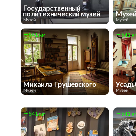
Государственный
политехнический музей
Музей
Музей
Музей
541 км
541 к
Михаила Грушевского
Усадь
Музей
Музей
541 км
541 к