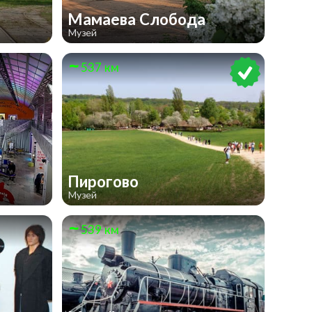
Мамаева Слобода
Музей
537 км
Пирогово
Музей
539 км