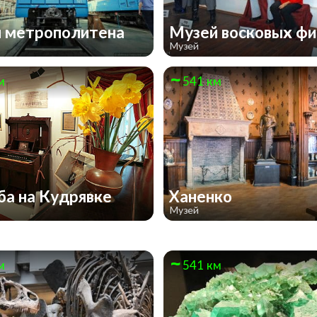
 метрополитена
Музей восковых ф
Музей
м
541 км
ба на Кудрявке
Ханенко
Музей
м
541 км