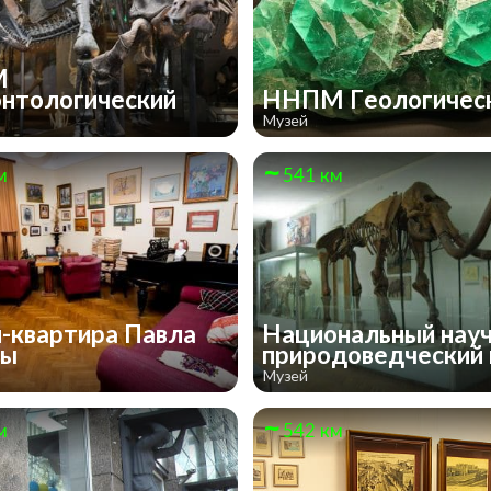
М
нтологический
ННПМ Геологичес
Музей
м
541 км
-квартира Павла
Национальный науч
ны
природоведческий
Музей
м
542 км