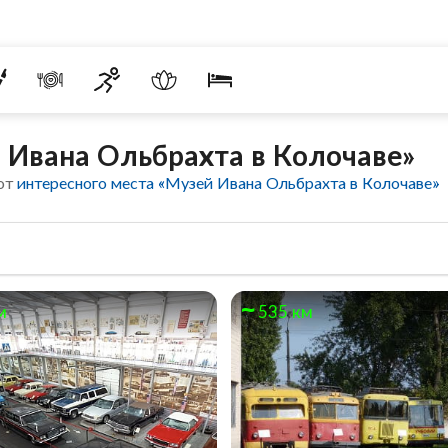
 Ивана Ольбрахта в Колочаве»
 от
интересного места «Музей Ивана Ольбрахта в Колочаве»
м
535 км