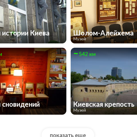
 истории Киева
Шолом-Алейхема
Музей
м
542 км
 сновидений
Киевская крепость
Музей
показать еще