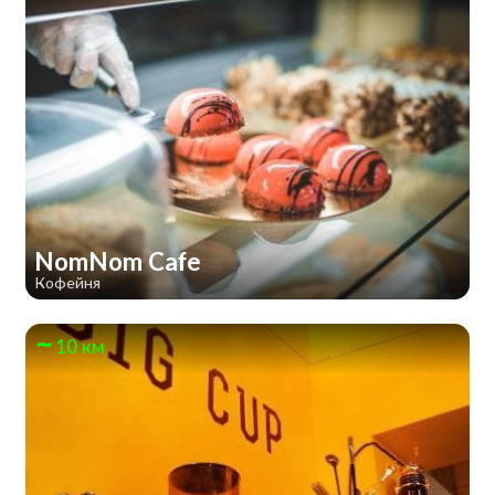
NomNom Cafe
Кофейня
10 км