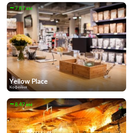
7.87 км
Yellow Place
Кофейня
8.47 км