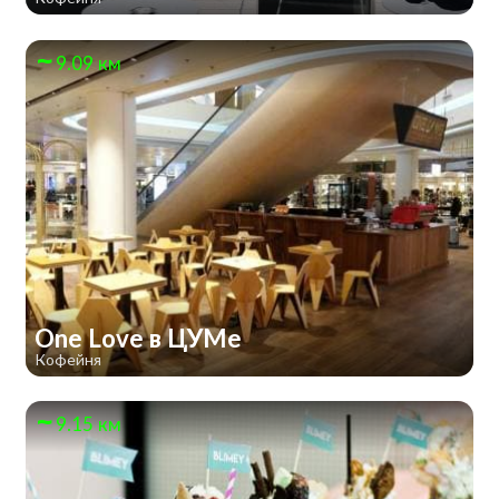
9.09 км
One Love в ЦУМе
Кофейня
9.15 км