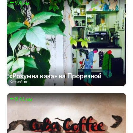
9.4 км
«Розумна кава» на Прорезной
Кофейня
9.41 км