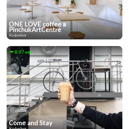
ONE LOVE coffee в
PinchukArtCentre
Кофейня
8.97 км
Come and Stay
Кофейня