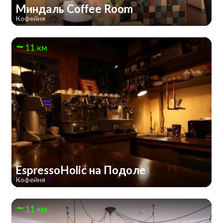
Миндаль Coffee Room
Кофейня
11 км
EspressoHolic на Подоле
Кофейня
11 км