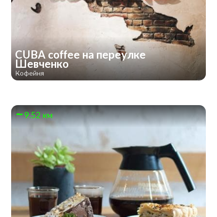
CUBA coffee на переулке
Шевченко
Кофейня
9.52 км