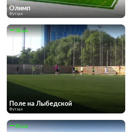
Олимп
Футзал
38 км
Поле на Лыбедской
Футзал
40 км