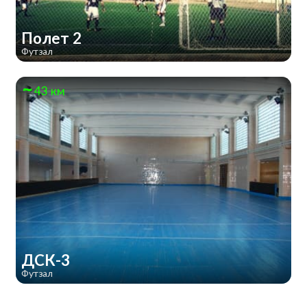
Полет 2
Футзал
43 км
ДСК-3
Футзал