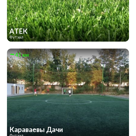
АТЕК
Футзал
41 км
Караваевы Дачи
Футзал