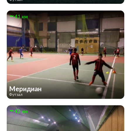
41 км
Меридиан
Футзал
42 км