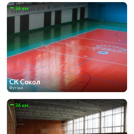
36 км
СК Сокол
Футзал
36 км