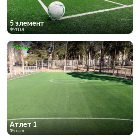
5 элемент
Футзал
36 км
Атлет 1
Футзал