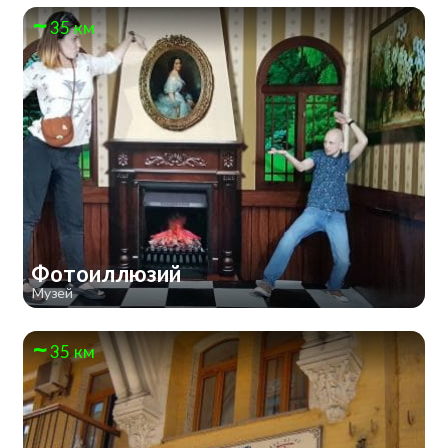
35 км
Фотоиллюзий
Музей
35 км