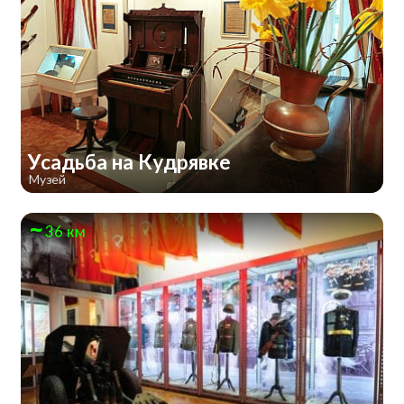
Усадьба на Кудрявке
Музей
36 км