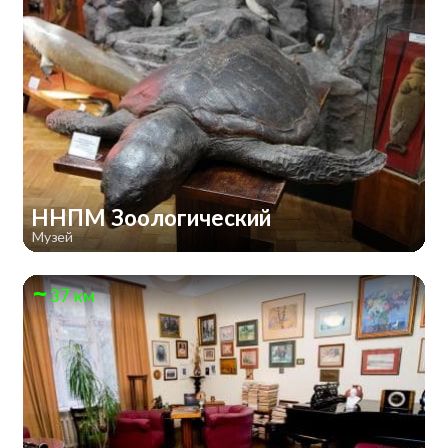
ННПМ Зоологический
Музей
37 км