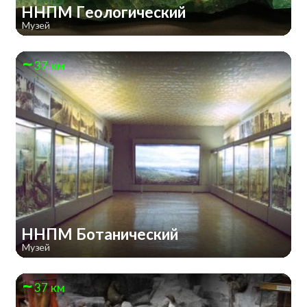
ННПМ Геологический
Музей
37 км
ННПМ Ботанический
Музей
37 км