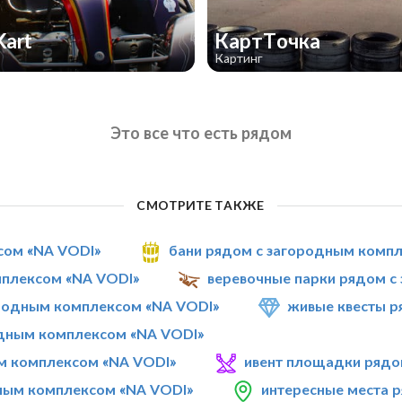
Kart
КартТочка
Картинг
Это все что есть рядом
СМОТРИТЕ ТАКЖЕ
сом «NA VODI»
бани рядом с загородным комп
мплексом «NA VODI»
веревочные парки рядом с
родным комплексом «NA VODI»
живые квесты р
дным комплексом «NA VODI»
ым комплексом «NA VODI»
ивент площадки рядо
дным комплексом «NA VODI»
интересные места 