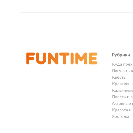
Рубрики
Куда поех
Погулять 
Квесты
Креативны
Кальянны
Поесть и 
Активные 
Красота и
Хостелы