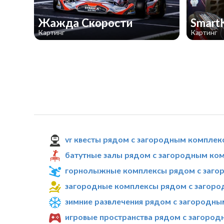
Жажда Скорости
Smart
Картинг
Картинг
vr квесты рядом с загородным комплек
батутные залы рядом с загородным ко
горнолыжные комплексы рядом с заго
загородные комплексы рядом с загоро
зимние развлечения рядом с загородн
игровые пространства рядом с загоро