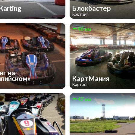
Karting
Блокбастер
Картинг
40 км
нг на
пийском»
КартМания
Картинг
47 км