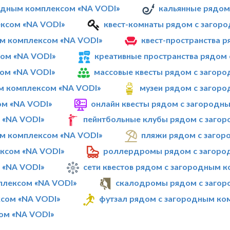
родным комплексом «NA VODI»
кальянные рядом
ексом «NA VODI»
квест-комнаты рядом с загор
м комплексом «NA VODI»
квест-пространства 
ом «NA VODI»
креативные пространства рядом
ом «NA VODI»
массовые квесты рядом с загор
ым комплексом «NA VODI»
музеи рядом с загор
ом «NA VODI»
онлайн квесты рядом с загородн
 «NA VODI»
пейнтбольные клубы рядом с заго
м комплексом «NA VODI»
пляжи рядом с загор
ксом «NA VODI»
роллердромы рядом с загоро
 «NA VODI»
сети квестов рядом с загородным 
плексом «NA VODI»
скалодромы рядом с загор
сом «NA VODI»
футзал рядом с загородным ко
ом «NA VODI»