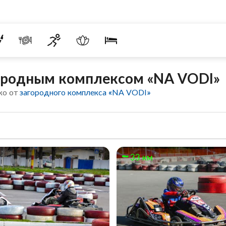
городным комплексом «NA VODI»
ко от
загородного комплекса «NA VODI»
33 км