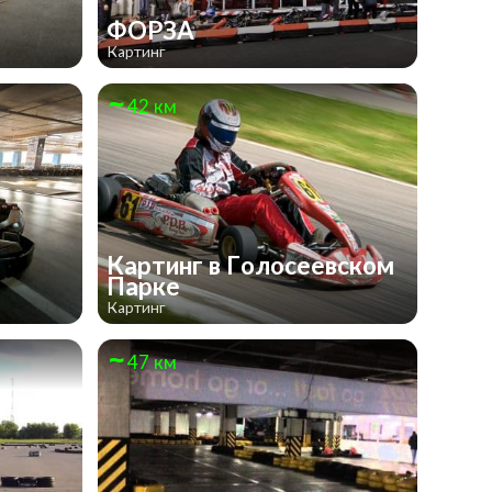
ФОРЗА
Картинг
42 км
Картинг в Голосеевском
Парке
Картинг
47 км