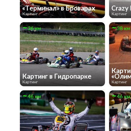
«Терминал» в Броварах
Crazy 
Картинг
Картинг
36 км
38 км
Карти
Картинг в Гидропарке
«Олим
Картинг
Картинг
46 км
46 км