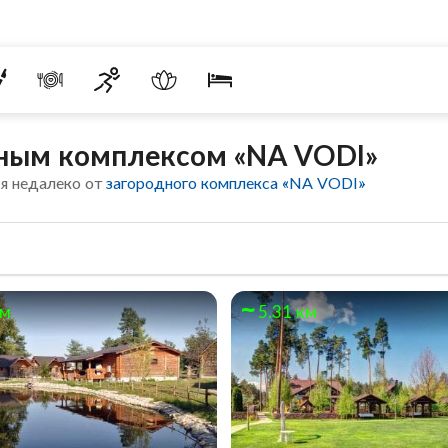
дным комплексом «NA VODI»
я недалеко от
загородного комплекса «NA VODI»
км
5.31 км