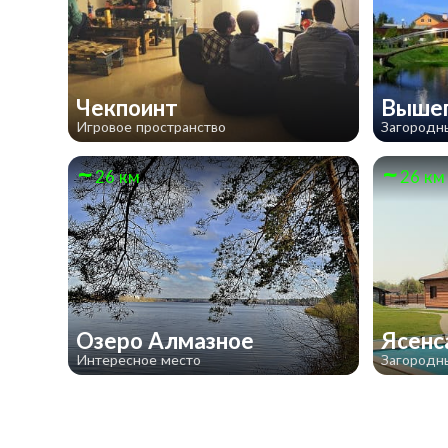
Чекпоинт
Выше
Игровое пространство
Загородн
26 км
26 км
Озеро Алмазное
Ясен
Интересное место
Загородн