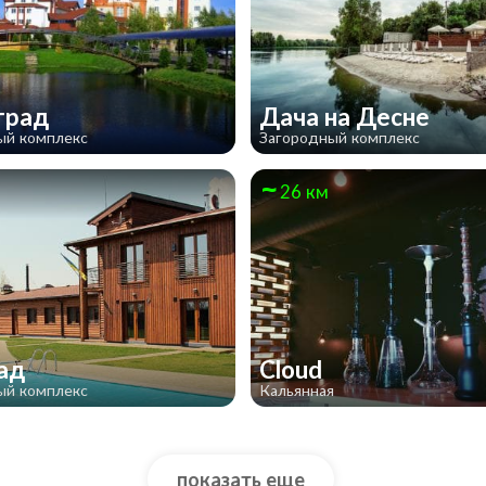
град
Дача на Десне
ый комплекс
Загородный комплекс
26 км
сад
Cloud
ый комплекс
Кальянная
показать еще