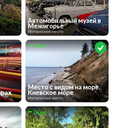
Автомобильный музей в
Межигорье
Интересное место
25 км
Место с видом на море.
арах
Киевское море
Интересное место
26 км