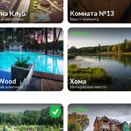
на Клуб
Комната №13
ый комплекс
Квест-комната
19 км
 Wood
Хома
ый комплекс
Интересное место
24 км