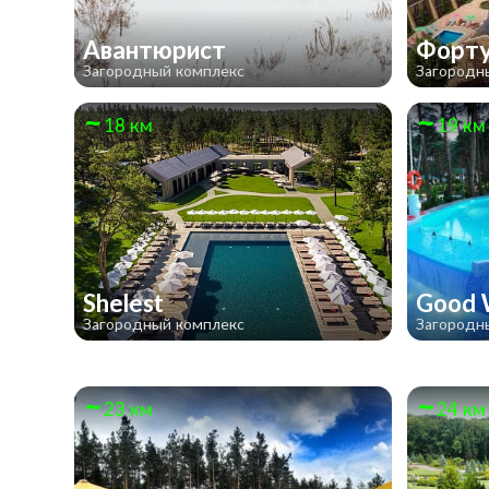
Авантюрист
Форту
Загородный комплекс
Загородн
18 км
19 км
Shelest
Good
Загородный комплекс
Загородн
23 км
24 км