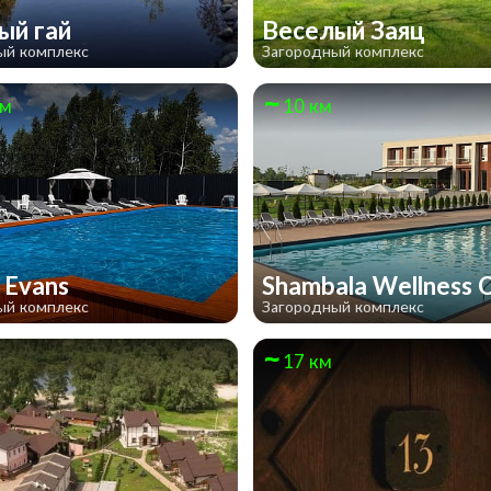
ый гай
Веселый Заяц
ый комплекс
Загородный комплекс
км
10 км
y Evans
Shambala Wellness 
ый комплекс
Загородный комплекс
17 км