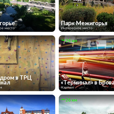
горье
Парк Межигорья
ое место
Интересное место
24 км
дром в ТРЦ
инал
«Терминал» в Бров
ом
Картинг
26 км