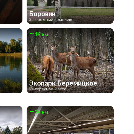
Боровик
Загородный комплекс
19 км
Экопарк Беремицкое
Интересное место
24 км