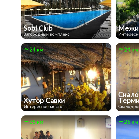
Sobi Club
Межи
Загородный комплекс
Интересн
24 км
24 км
Скало
Хутор Савки
Терм
Интересное место
Скалодр
25 км
26 км