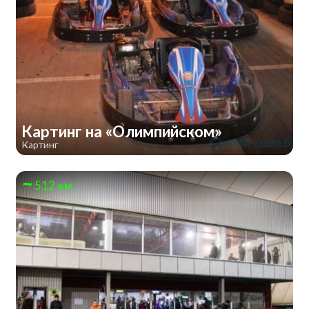
Картинг на «Олимпийском»
Картинг
512 км