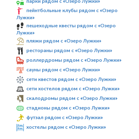
парки рядом с «Озеро Лужки»
пейнтбольные клубы рядом с «Озеро
Лужки»
пешеходные квесты рядом с «Озеро
Лужки»
пляжи рядом с «Озеро Лужки»
рестораны рядом с «Озеро Лужки»
роллердромы рядом с «Озеро Лужки»
сауны рядом с «Озеро Лужки»
сети квестов рядом с «Озеро Лужки»
сети хостелов рядом с «Озеро Лужки»
скалодромы рядом с «Озеро Лужки»
стадионы рядом с «Озеро Лужки»
футзал рядом с «Озеро Лужки»
хостелы рядом с «Озеро Лужки»