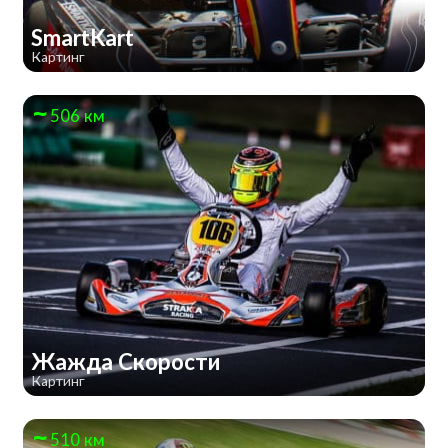
SmartKart
Картинг
506 км
Жажда Скорости
Картинг
510 км