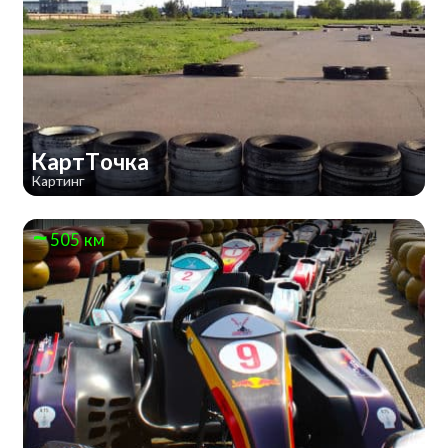
КартТочка
Картинг
505 км