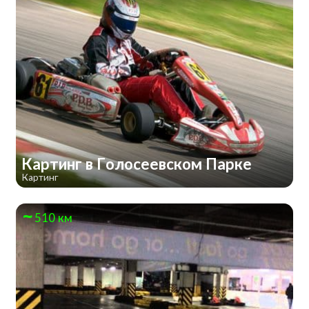
Картинг в Голосеевском Парке
Картинг
510 км