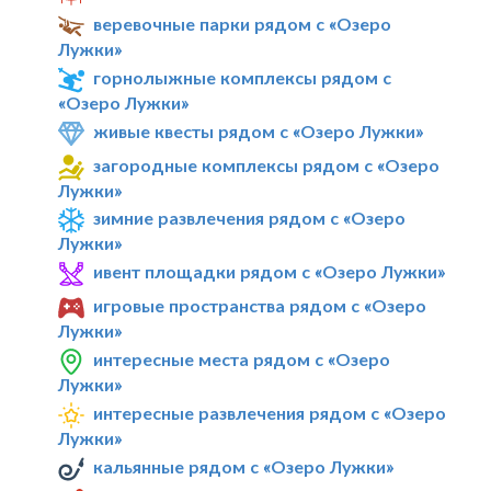
веревочные парки рядом с «Озеро
Лужки»
горнолыжные комплексы рядом с
«Озеро Лужки»
живые квесты рядом с «Озеро Лужки»
загородные комплексы рядом с «Озеро
Лужки»
зимние развлечения рядом с «Озеро
Лужки»
ивент площадки рядом с «Озеро Лужки»
игровые пространства рядом с «Озеро
Лужки»
интересные места рядом с «Озеро
Лужки»
интересные развлечения рядом с «Озеро
Лужки»
кальянные рядом с «Озеро Лужки»