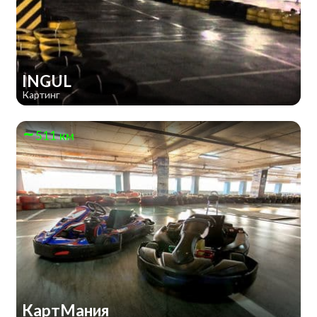
INGUL
Картинг
511 км
КартМания