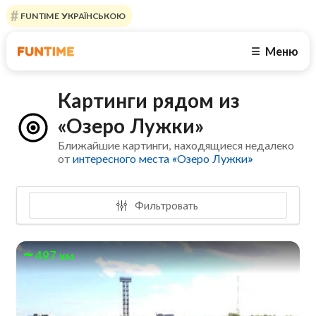
FUNTIME УКРАЇНСЬКОЮ
Меню
☰
Картинги рядом из
«Озеро Лужки»
Ближайшие картинги, находящиеся недалеко
от
интересного места «Озеро Лужки»
Фильтровать
497 км