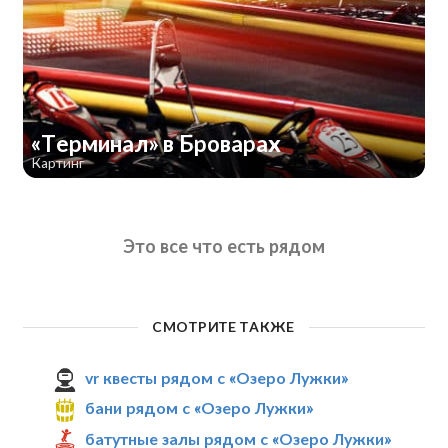
«Терминал» в Броварах
Картинг
Это все что есть рядом
СМОТРИТЕ ТАКЖЕ
vr квесты рядом с «Озеро Лужки»
бани рядом с «Озеро Лужки»
батутные залы рядом с «Озеро Лужки»