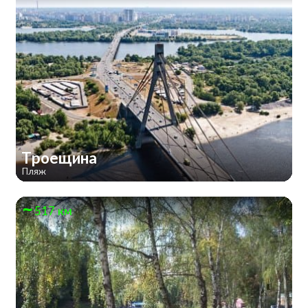
Троещина
Пляж
517 км