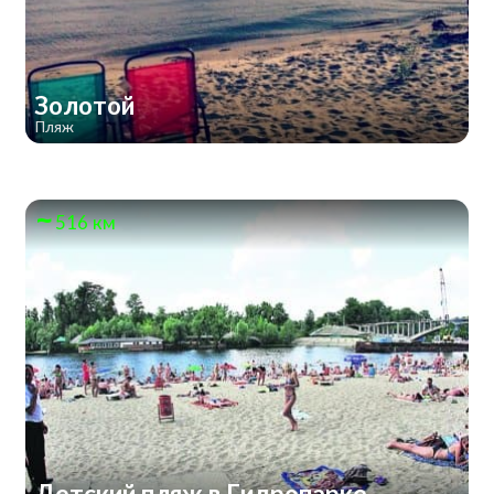
Золотой
Пляж
516 км
Детский пляж в Гидропарке