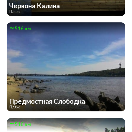
Червона Калина
Пляж
516 км
Предмостная Слободка
Пляж
516 км