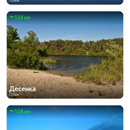
Пляж
518 км
Десенка
Пляж
518 км