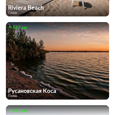
Riviera Beach
Пляж
517 км
Русановская Коса
Пляж
517 км