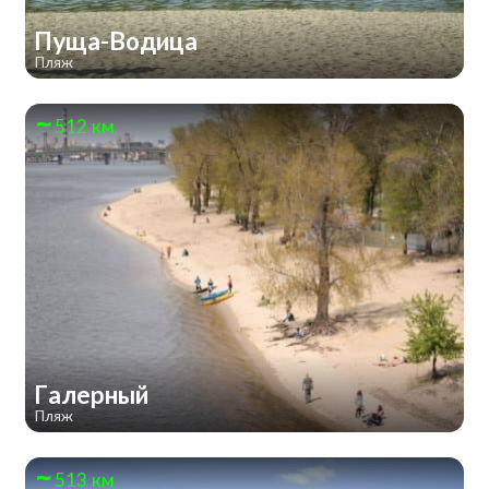
Пуща-Водица
Пляж
512 км
Галерный
Пляж
513 км