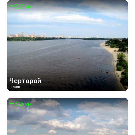
515 км
Черторой
Пляж
515 км