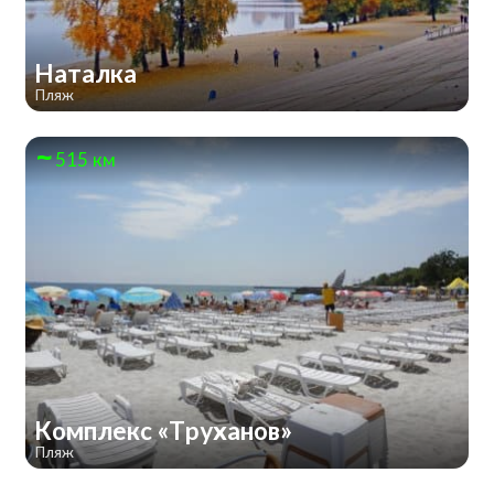
Наталка
Пляж
515 км
Комплекс «Труханов»
Пляж