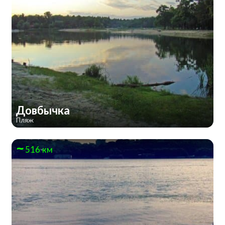
Довбычка
Пляж
516 км