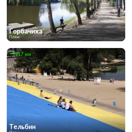
Горбачиха
Пляж
517 км
Тельбин