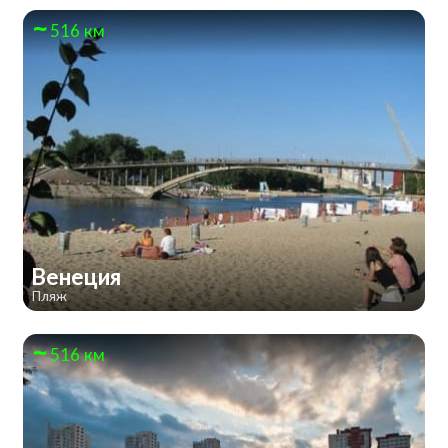
516 км
Венеция
Пляж
516 км