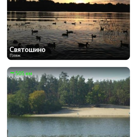
Святошино
Пляж
505 км