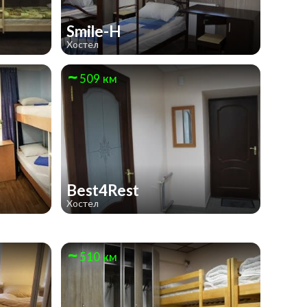
Smile-H
Хостел
509 км
Best4Rest
Хостел
510 км