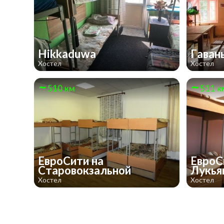
Hikkaduwa
Гаван
Хостел
Хостел
510 км
511 к
ЕвроСити на
ЕвроС
Старовокзальной
Лукья
Хостел
Хостел