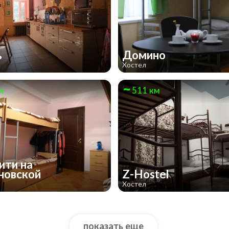
ь
Домино
Хостел
м
511 км
ити на
новской
Z-Hostel
Хостел
показать еще