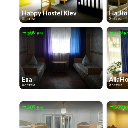
Happy Hostel Kiev
На Ло
Хостел
Хостел
509 км
509 к
Ева
AllaH
Хостел
Хостел
509 км
509 к