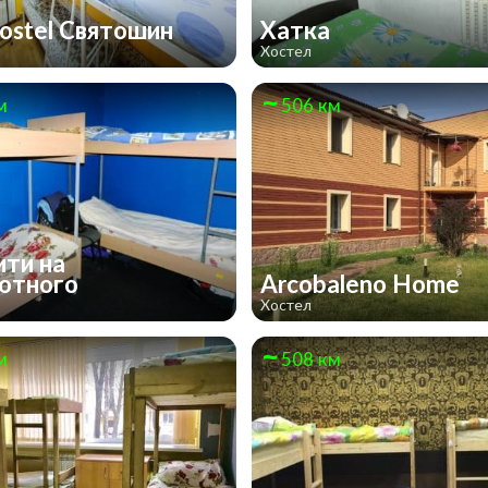
ostel Святошин
Хатка
Хостел
м
506 км
ити на
отного
Arcobaleno Home
Хостел
м
508 км