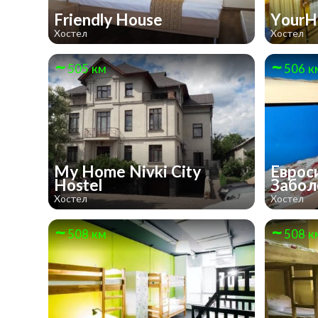
Friendly House
YourH
Хостел
Хостел
505 км
506 к
My Home Nivki City
Еврос
Hostel
Забол
Хостел
Хостел
508 км
508 к