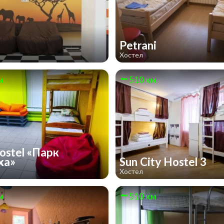
Petrani
Хостел
м
510 км
ostel «Парк
ха»
Sun City Hostel 3
Хостел
м
510 км