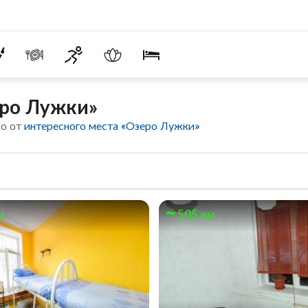
еро Лужки»
ко от
интересного места «Озеро Лужки»
м
505 км