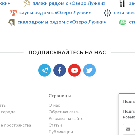
жки»
пляжи рядом с «Озеро Лужки»
ре
сауны рядом с «Озеро Лужки»
сети кве
скалодромы рядом с «Озеро Лужки»
ст
ПОДПИСЫВАЙТЕСЬ НА НАС
Страницы
Подпи
ать
О нас
Подпи
в городе
Обратная связь
новых
Реклама на сайте
е пространства
Статьи
е
Публикации