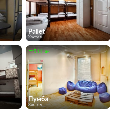
Pallet
Хостел
511 км
Пумба
Хостел