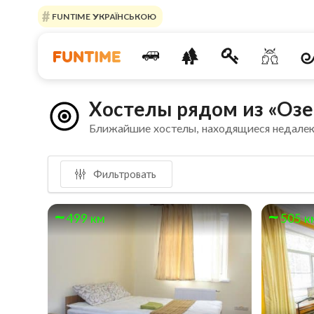
FUNTIME УКРАЇНСЬКОЮ
Хостелы рядом из «Оз
Ближайшие хостелы, находящиеся недале
Фильтровать
499 км
505 к