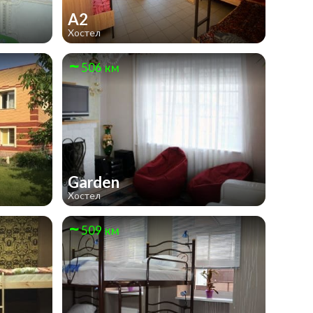
А2
Хостел
506 км
Garden
Хостел
509 км