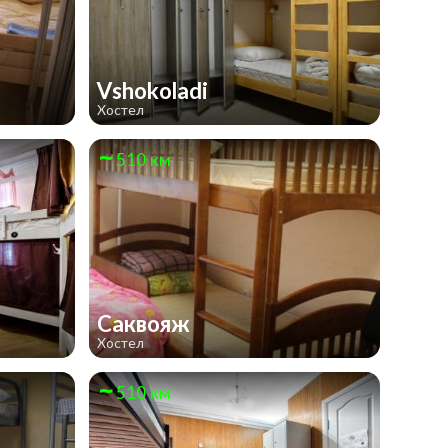
Vshokoladi
Хостел
510 км
Саквояж
Хостел
510 км