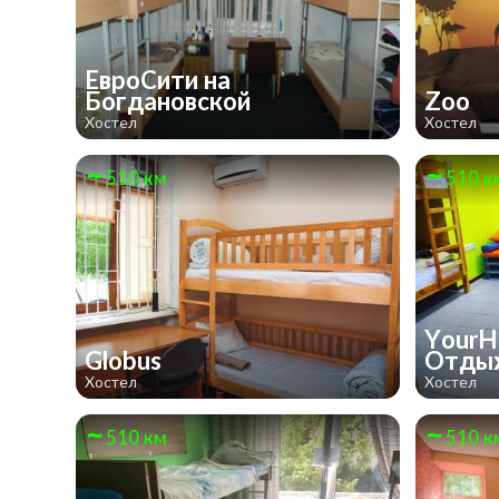
ЕвроСити на
Богдановской
Zoo
Хостел
Хостел
510 км
510 к
YourH
Globus
Отды
Хостел
Хостел
510 км
510 к