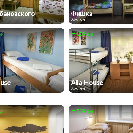
бановского
Фишка
Хостел
м
509 км
ouse
Alla House
Хостел
м
509 км