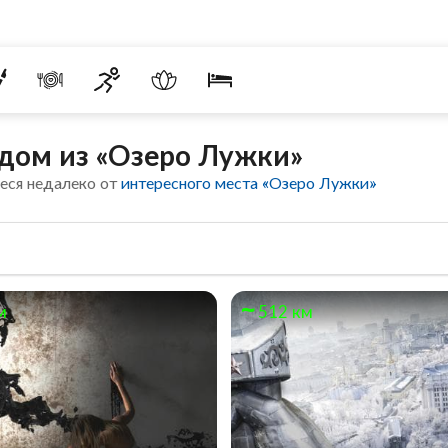
дом из «Озеро Лужки»
еся недалеко от
интересного места «Озеро Лужки»
м
512 км