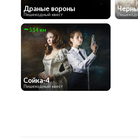
Драные вороны
Черны
Пешеходный квест
Пешеходн
514 км
Сойка-4
Пешеходный квест