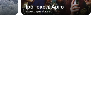
Протокол: Арго
Пешеходный квест