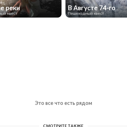
е реки
В Августе 74-го
ый квест
Пешеходный квест
Это все что есть рядом
СМОТРИТЕ ТАКЖЕ