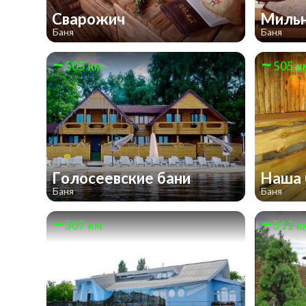
Сварожич
Мильн
Баня
Баня
505 км
505 к
Голосеевские бани
Наша 
Баня
Баня
507 км
511 к