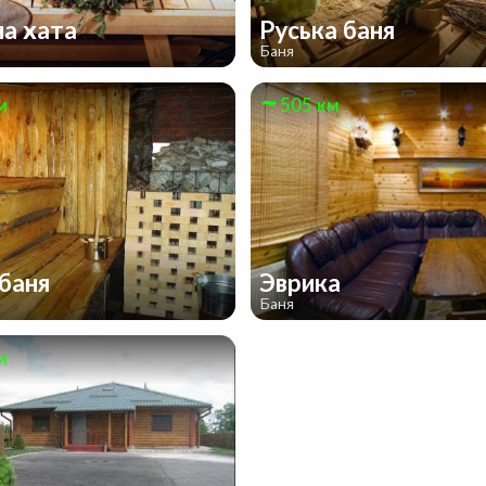
а хата
Руська баня
Баня
м
505 км
баня
Эврика
Баня
м