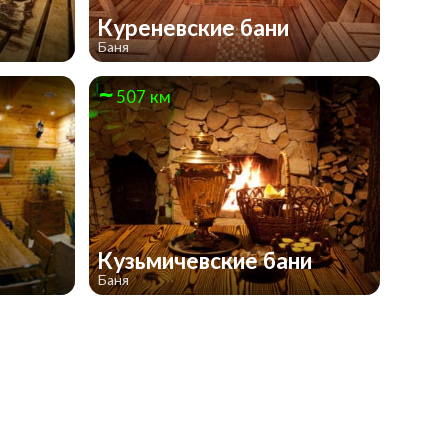
Куреневские бани
Баня
507 км
Кузьмичевские бани
Баня