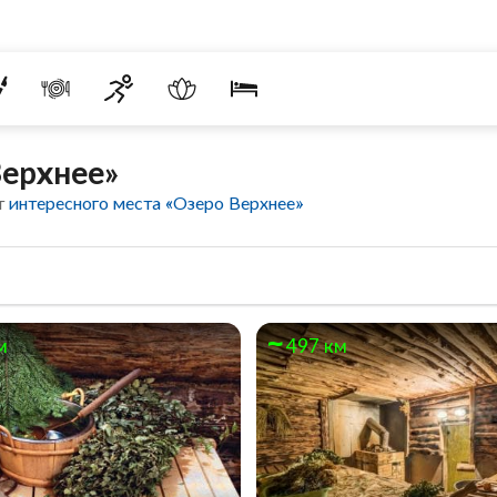
Верхнее»
т
интересного места «Озеро Верхнее»
м
497 км