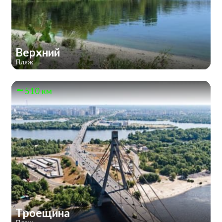
Верхний
Пляж
510 км
Троещина