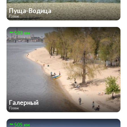
Пуща-Водица
Пляж
503 км
Галерный
Пляж
505 км