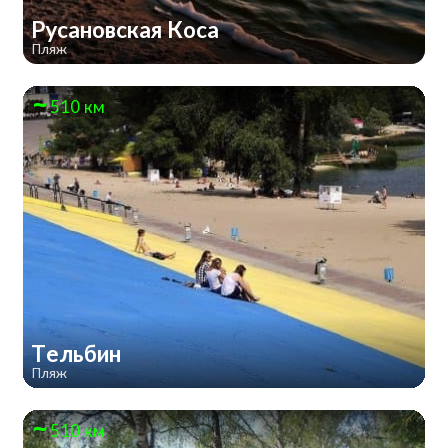
Русановская Коса
Пляж
510 км
Тельбин
Пляж
510 км