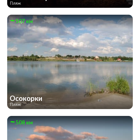
Пляж
507 км
Осокорки
Пляж
508 км