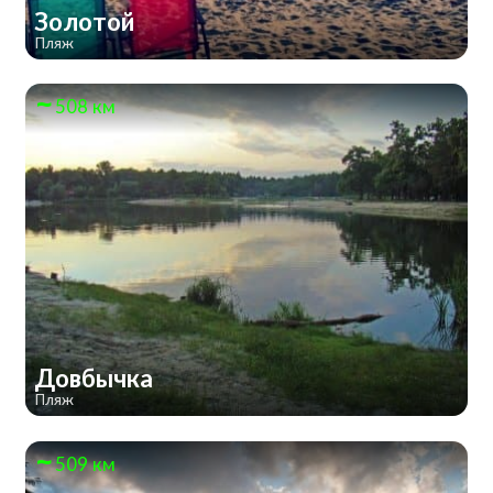
Золотой
Пляж
508 км
Довбычка
Пляж
509 км