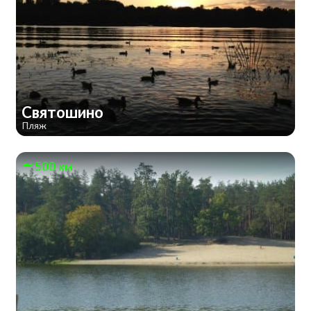
Святошино
Пляж
500 км