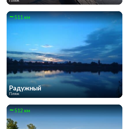
Пляж
511 км
Радужный
Пляж
512 км