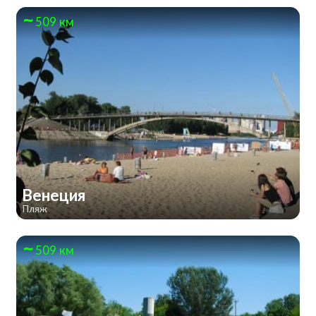
509 км
Венеция
Пляж
509 км