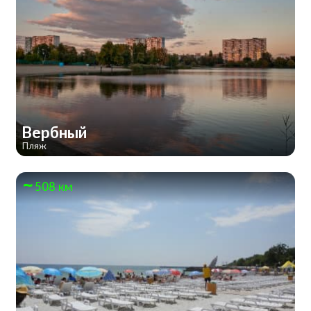
Вербный
Пляж
508 км