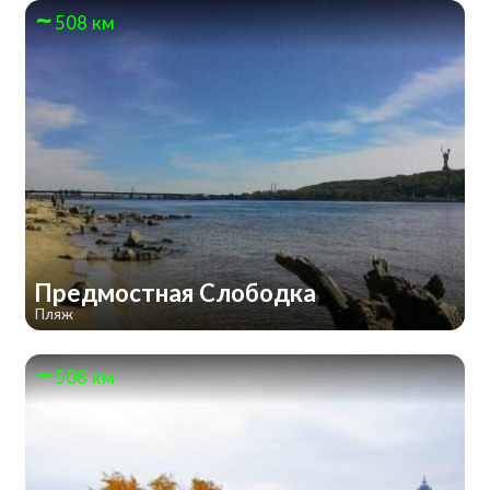
508 км
Предмостная Слободка
Пляж
508 км