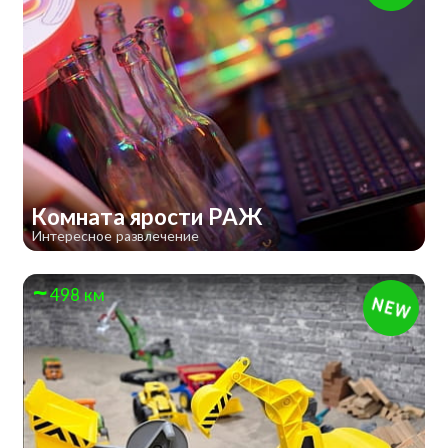
Комната ярости РАЖ
Интересное развлечение
498 км