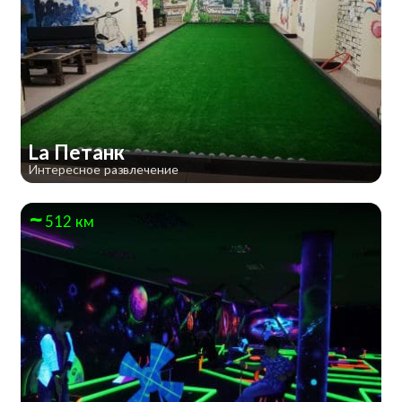
La Петанк
Интересное развлечение
512 км