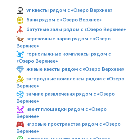
vr квесты рядом с «Озеро Верхнее»
бани рядом с «Озеро Верхнее»
батутные залы рядом с «Озеро Верхнее»
веревочные парки рядом с «Озеро
Верхнее»
горнолыжные комплексы рядом с
«Озеро Верхнее»
живые квесты рядом с «Озеро Верхнее»
загородные комплексы рядом с «Озеро
Верхнее»
зимние развлечения рядом с «Озеро
Верхнее»
ивент площадки рядом с «Озеро
Верхнее»
игровые пространства рядом с «Озеро
Верхнее»
интересные места рядом с «Озеро