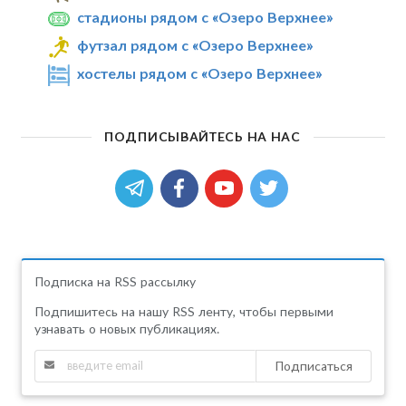
стадионы рядом с «Озеро Верхнее»
футзал рядом с «Озеро Верхнее»
хостелы рядом с «Озеро Верхнее»
ПОДПИСЫВАЙТЕСЬ НА НАС
Подписка на RSS рассылку
Подпишитесь на нашу RSS ленту, чтобы первыми
узнавать о новых публикациях.
Подписаться