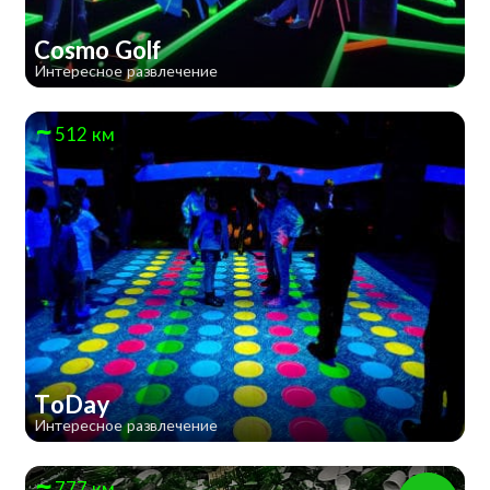
Cosmo Golf
Интересное развлечение
512 км
ToDay
Интересное развлечение
777 км