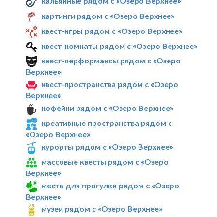
кальянные рядом с «Озеро Верхнее»
картинги рядом с «Озеро Верхнее»
квест-игры рядом с «Озеро Верхнее»
квест-комнаты рядом с «Озеро Верхнее»
квест-перформансы рядом с «Озеро
Верхнее»
квест-пространства рядом с «Озеро
Верхнее»
кофейни рядом с «Озеро Верхнее»
креативные пространства рядом с
«Озеро Верхнее»
курорты рядом с «Озеро Верхнее»
массовые квесты рядом с «Озеро
Верхнее»
места для прогулки рядом с «Озеро
Верхнее»
музеи рядом с «Озеро Верхнее»