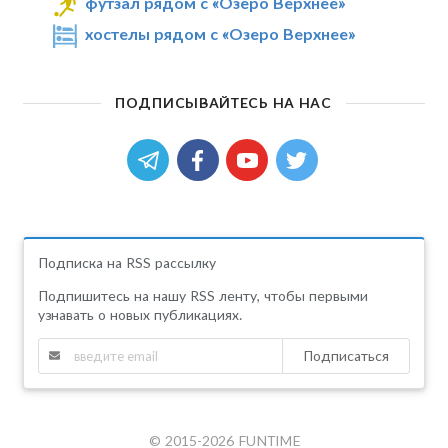
футзал рядом с «Озеро Верхнее»
хостелы рядом с «Озеро Верхнее»
ПОДПИСЫВАЙТЕСЬ НА НАС
Подписка на RSS рассылку
Подпишитесь на нашу RSS ленту, чтобы первыми
узнавать о новых публикациях.
Подписаться
© 2015-2026 FUNTIME