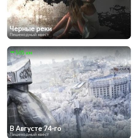
Черные реки
Пешеходный квест
505 км
В Августе 74-го
Пешеходный квест