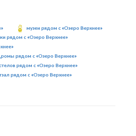
е»
музеи рядом с «Озеро Верхнее»
ки рядом с «Озеро Верхнее»
хнее»
ромы рядом с «Озеро Верхнее»
остелов рядом с «Озеро Верхнее»
тзал рядом с «Озеро Верхнее»