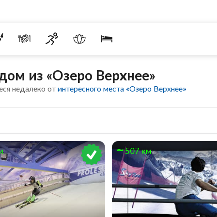
дом из «Озеро Верхнее»
еся недалеко от
интересного места «Озеро Верхнее»
м
507 км