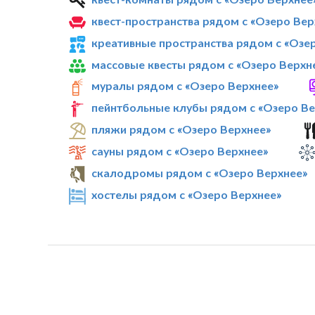
квест-пространства рядом с «Озеро Вер
креативные пространства рядом с «Озе
массовые квесты рядом с «Озеро Верхн
муралы рядом с «Озеро Верхнее»
пейнтбольные клубы рядом с «Озеро Ве
пляжи рядом с «Озеро Верхнее»
сауны рядом с «Озеро Верхнее»
скалодромы рядом с «Озеро Верхнее»
хостелы рядом с «Озеро Верхнее»