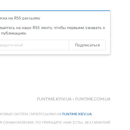
ска на RSS рассылку
шитесь на нашу RSS ленту, чтобы первыми узнавать о
 публикациях.
Подписаться
FUNTIME.KYIV.UA
•
FUNTIME.COM.UA
КОВЫХ СИСТЕМ, ГИПЕРССЫЛКИ НА
FUNTIME.KIEV.UA
 ОЗНАКОМЛЕНИЯ, ПО ПРИНЦИПУ «КАК ЕСТЬ», БЕЗ ГАРАНТИЙ