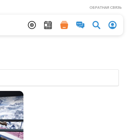
ОБРАТНАЯ СВЯЗЬ