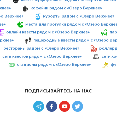
хнее»
кофейни рядом с «Озеро Верхнее»
ро Верхнее»
курорты рядом с «Озеро Верхнее»
ее»
места для прогулки рядом с «Озеро Верхне
онлайн квесты рядом с «Озеро Верхнее»
пар
рхнее»
пешеходные квесты рядом с «Озеро Вер
рестораны рядом с «Озеро Верхнее»
роллерд
сети квестов рядом с «Озеро Верхнее»
сети х
стадионы рядом с «Озеро Верхнее»
фу
ПОДПИСЫВАЙТЕСЬ НА НАС