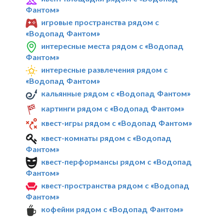
Фантом»
игровые пространства рядом с
«Водопад Фантом»
интересные места рядом с «Водопад
Фантом»
интересные развлечения рядом с
«Водопад Фантом»
кальянные рядом с «Водопад Фантом»
картинги рядом с «Водопад Фантом»
квест-игры рядом с «Водопад Фантом»
квест-комнаты рядом с «Водопад
Фантом»
квест-перформансы рядом с «Водопад
Фантом»
квест-пространства рядом с «Водопад
Фантом»
кофейни рядом с «Водопад Фантом»