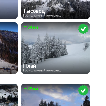
Тысовец
Горнолыжный комплекс
84 км
Плай
Горнолыжный комплекс
99 км