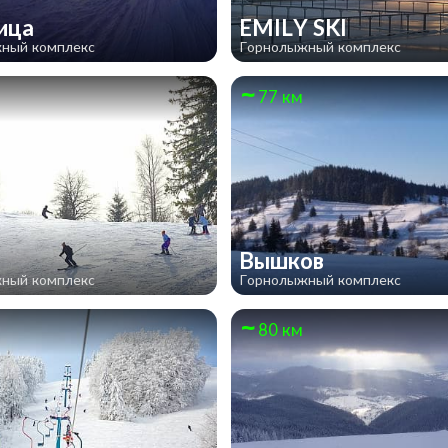
ица
EMILY SKI
ный комплекс
Горнолыжный комплекс
77 км
р
Вышков
ный комплекс
Горнолыжный комплекс
80 км