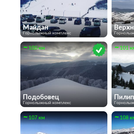
Майдан
Верхн
Горнолыжный комплекс
Горнолыж
100 км
101 к
Подобовец
Пили
Горнолыжный комплекс
Горнолыж
107 км
108 к