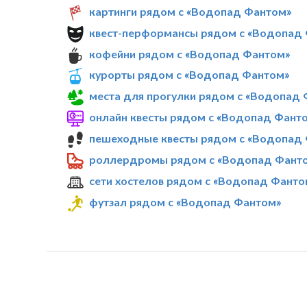
картинги рядом с «Водопад Фантом»
квест-перформансы рядом с «Водопад
кофейни рядом с «Водопад Фантом»
курорты рядом с «Водопад Фантом»
места для прогулки рядом с «Водопад
онлайн квесты рядом с «Водопад Фант
пешеходные квесты рядом с «Водопад
роллердромы рядом с «Водопад Фант
сети хостелов рядом с «Водопад Фанто
футзал рядом с «Водопад Фантом»