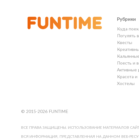
Рубрики
Куда поех
Погулять 
Квесты
Креативны
Кальянны
Поесть и 
Активные 
Красота и
Хостелы
© 2015-2026 FUNTIME
ВСЕ ПРАВА ЗАЩИЩЕНЫ. ИСПОЛЬЗОВАНИЕ МАТЕРИАЛОВ САЙТ
ВСЯ ИНФОРМАЦИЯ, ПРЕДСТАВЛЕННАЯ НА ДАННОМ ВЕБ-РЕСУР