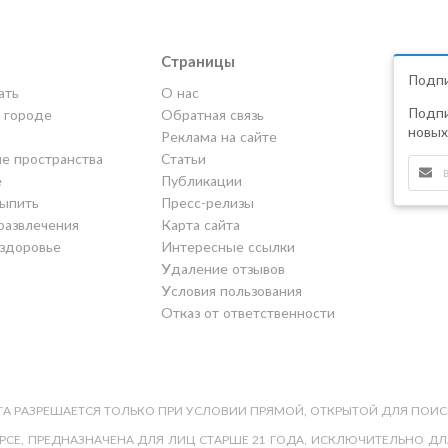
Страницы
Подпи
ать
О нас
Подпи
в городе
Обратная связь
новых
Реклама на сайте
е пространства
Статьи
е
Публикации
выпить
Пресс-релизы
развлечения
Карта сайта
 здоровье
Интересные ссылки
Удаление отзывов
Условия пользования
Отказ от ответственности
А РАЗРЕШАЕТСЯ ТОЛЬКО ПРИ УСЛОВИИ ПРЯМОЙ, ОТКРЫТОЙ ДЛЯ ПОИС
СЕ, ПРЕДНАЗНАЧЕНА ДЛЯ ЛИЦ СТАРШЕ 21 ГОДА, ИСКЛЮЧИТЕЛЬНО ДЛЯ