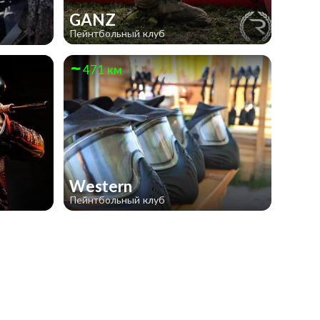
GANZ
Пейнтбольный клуб
471 км
Western
Пейнтбольный клуб