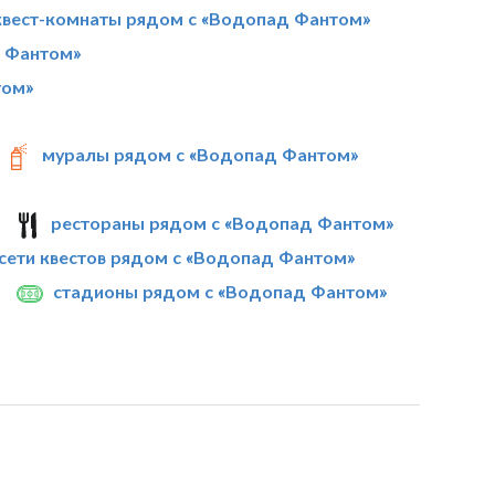
квест-комнаты рядом с «Водопад Фантом»
д Фантом»
том»
муралы рядом с «Водопад Фантом»
рестораны рядом с «Водопад Фантом»
сети квестов рядом с «Водопад Фантом»
стадионы рядом с «Водопад Фантом»