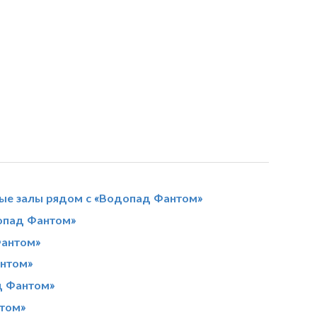
ые залы рядом с «Водопад Фантом»
опад Фантом»
Фантом»
антом»
д Фантом»
нтом»