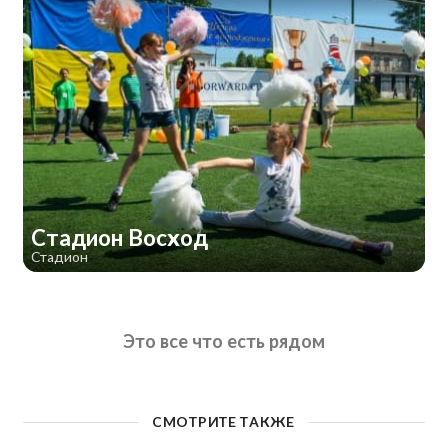
Стадион Восход
Стадион
Это все что есть рядом
СМОТРИТЕ ТАКЖЕ