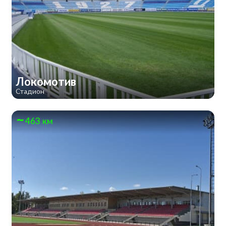
Локомотив
Стадион
463 км