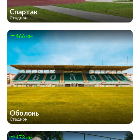
Спартак
Стадион
466 км
Оболонь
Стадион
473 км