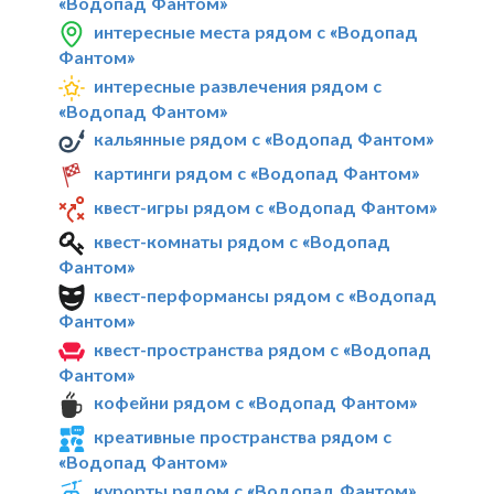
«Водопад Фантом»
интересные места рядом с «Водопад
Фантом»
интересные развлечения рядом с
«Водопад Фантом»
кальянные рядом с «Водопад Фантом»
картинги рядом с «Водопад Фантом»
квест-игры рядом с «Водопад Фантом»
квест-комнаты рядом с «Водопад
Фантом»
квест-перформансы рядом с «Водопад
Фантом»
квест-пространства рядом с «Водопад
Фантом»
кофейни рядом с «Водопад Фантом»
креативные пространства рядом с
«Водопад Фантом»
курорты рядом с «Водопад Фантом»