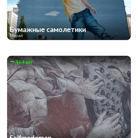
Бумажные самолетики
Мурал
464 км
Selfmademan