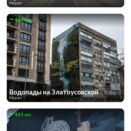
Мурал
463 км
Водопады на Златоусовской
Мурал
463 км