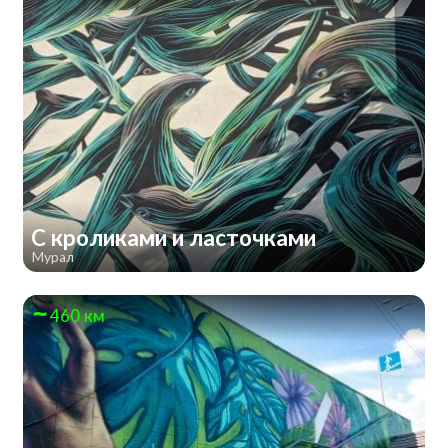
С кроликами и ласточками
Мурал
460 км