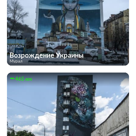
Возрождение Украины
Мурал
465 км