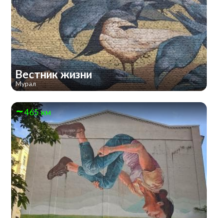
Вестник жизни
Мурал
465 км