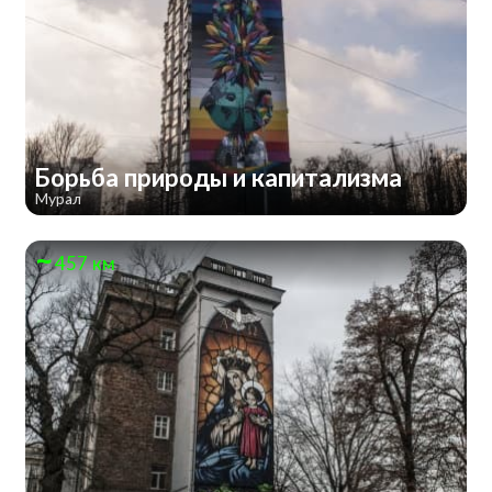
Борьба природы и капитализма
Мурал
457 км