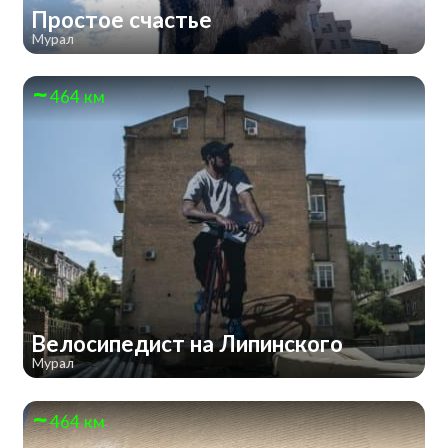
Простое счастье
Мурал
464 км
Велосипедист на Липинского
Мурал
464 км