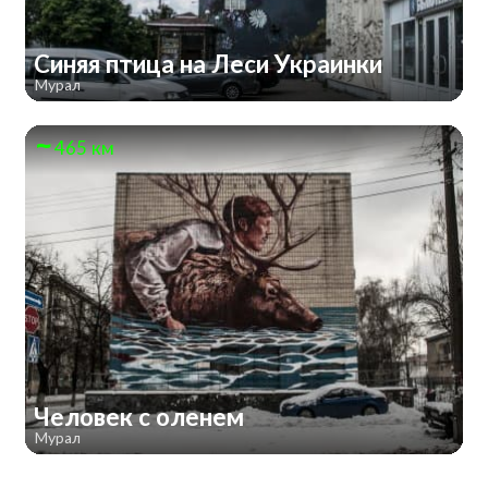
Синяя птица на Леси Украинки
Мурал
465 км
Человек с оленем
Мурал