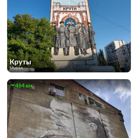
Круты
Мурал
464 км