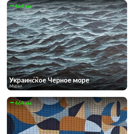
464 км
Украинское Черное море
Мурал
464 км