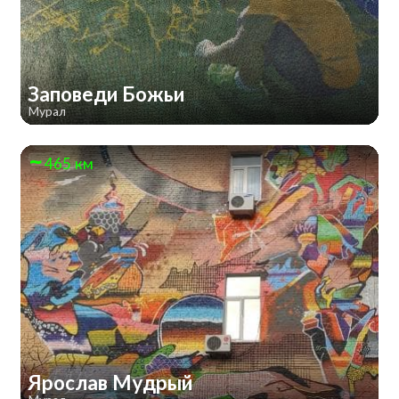
Заповеди Божьи
Мурал
465 км
Ярослав Мудрый