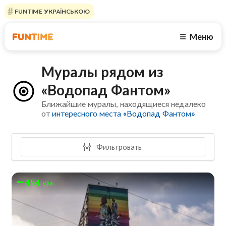
FUNTIME УКРАЇНСЬКОЮ
Меню
☰
Муралы рядом из
«Водопад Фантом»
Ближайшие муралы, находящиеся недалеко
от
интересного места «Водопад Фантом»
Фильтровать
454 км