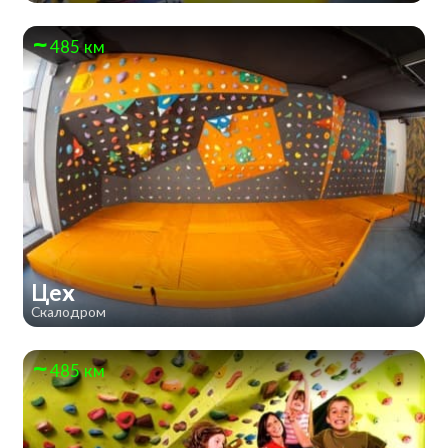
485 км
Цех
Скалодром
485 км