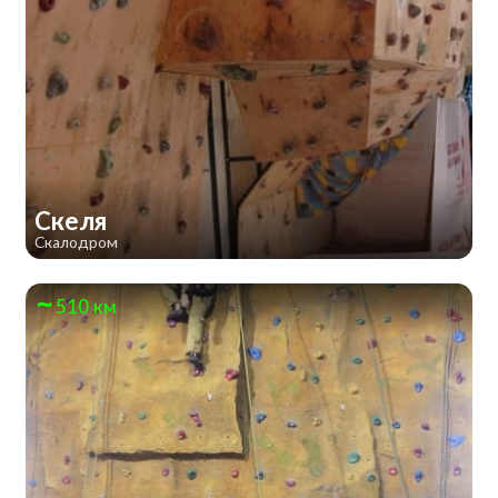
Скеля
Скалодром
510 км