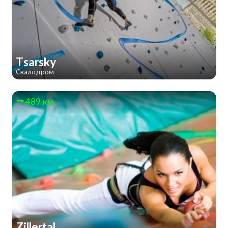
Tsarsky
Скалодром
489 км
Zillertal