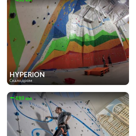
HYPERION
Скалодром
489 км