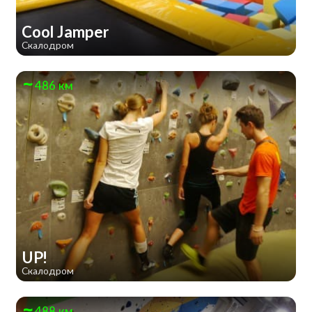
Cool Jamper
Скалодром
486 км
UP!
Скалодром
488 км