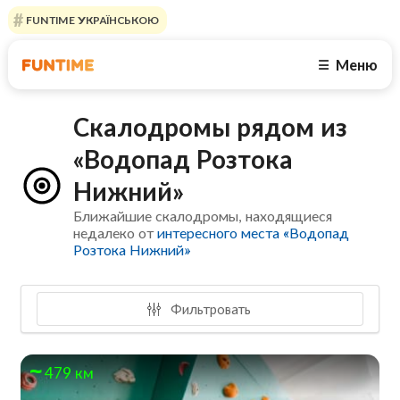
FUNTIME УКРАЇНСЬКОЮ
Меню
☰
Скалодромы рядом из
«Водопад Розтока
Нижний»
Ближайшие скалодромы, находящиеся
недалеко от
интересного места «Водопад
Розтока Нижний»
Фильтровать
479 км