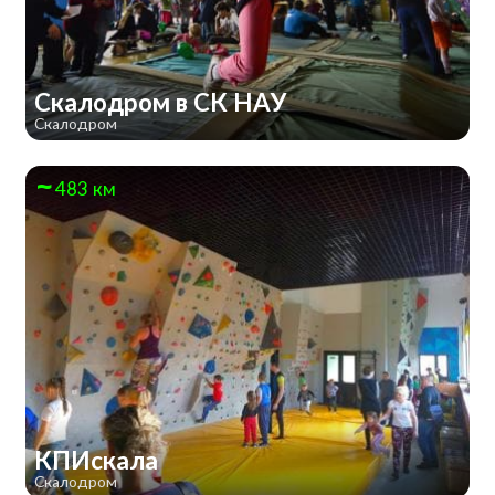
Скалодром в СК НАУ
Скалодром
483 км
КПИскала
Скалодром