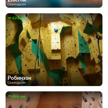
Скалодром
494 км
Робинзон
Скалодром
496 км