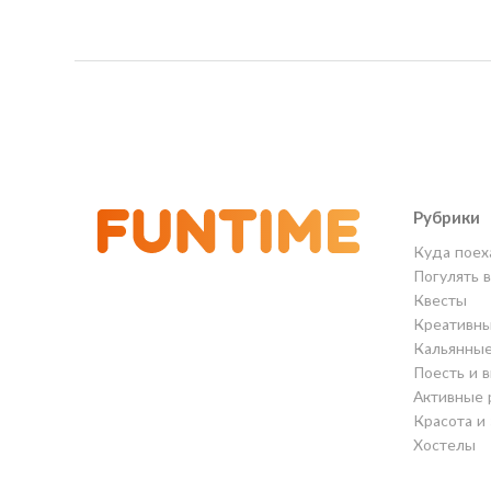
Рубрики
Куда поех
Погулять 
Квесты
Креативны
Кальянны
Поесть и 
Активные 
Красота и
Хостелы