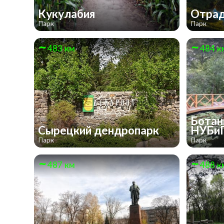
Кукулабия
Отра
Парк
Парк
483 км
484 к
Ботан
Сырецкий дендропарк
НУБи
Парк
Парк
487 км
488 к