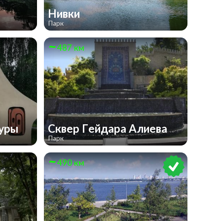
Нивки
Парк
487 км
туры
Сквер Гейдара Алиева
Парк
490 км