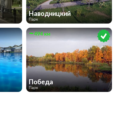
Наводницкий
Парк
494 км
Победа
Парк