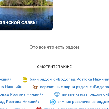
занской славы
Это все что есть рядом
СМОТРИТЕ ТАКЖЕ
ижний»
бани рядом с «Водопад Розтока Нижний
ока Нижний»
веревочные парки рядом с «Водоп
опад Розтока Нижний»
живые квесты рядом с 
ад Розтока Нижний»
зимние развлечения рядо
тока Нижний»
игровые пространства рядом с «