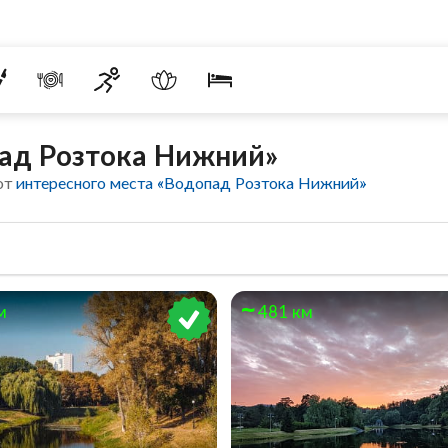
пад Розтока Нижний»
от
интересного места «Водопад Розтока Нижний»
м
481 км