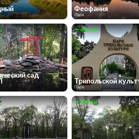
дный
Феофания
Парк
м
486 км
ический сад
П
Трипольской куль
Парк
м
489 км