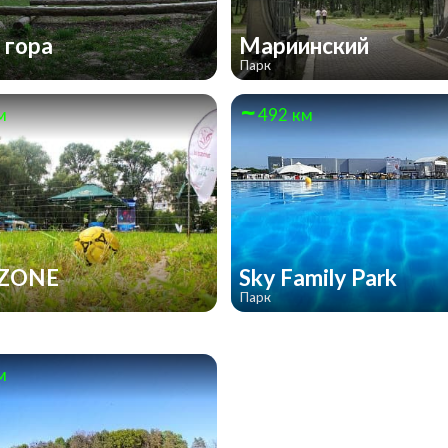
 гора
Мариинский
Парк
м
492 км
ZONE
Sky Family Park
Парк
м