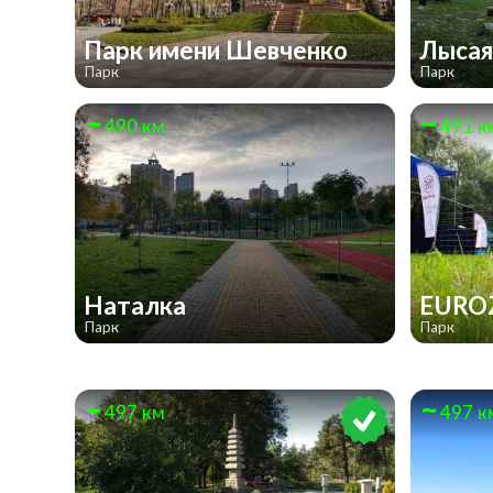
Парк имени Шевченко
Лысая
Парк
Парк
490 км
491 к
Наталка
EURO
Парк
Парк
497 км
497 к