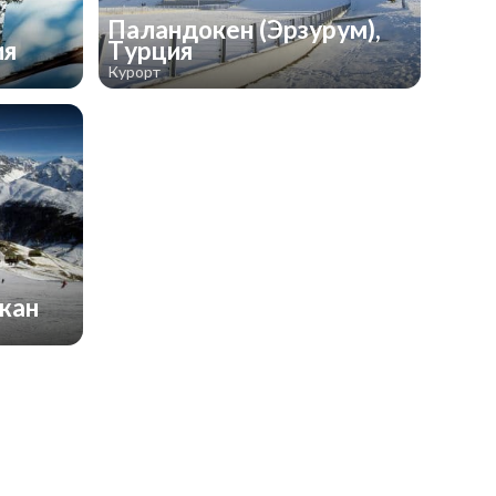
Паландокен (Эрзурум),
ия
Турция
Курорт
джан