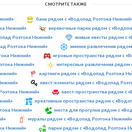
СМОТРИТЕ ТАКЖЕ
ижний»
бани рядом с «Водопад Розтока Нижний
ока Нижний»
веревочные парки рядом с «Водоп
опад Розтока Нижний»
живые квесты рядом с 
ад Розтока Нижний»
зимние развлечения рядо
тока Нижний»
игровые пространства рядом с «
озтока Нижний»
интересные развлечения рядом
Нижний»
картинги рядом с «Водопад Розтока Н
Нижний»
квест-комнаты рядом с «Водопад Розт
Розтока Нижний»
квест-пространства рядом с 
жний»
креативные пространства рядом с «Водо
зтока Нижний»
места для прогулки рядом с «Во
ий»
муралы рядом с «Водопад Розтока Нижний
ка Нижний»
парки рядом с «Водопад Розтока 