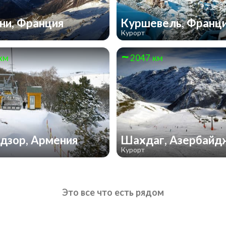
и, Франция
Куршевель, Франц
Курорт
км
2047 км
дзор, Армения
Шахдаг, Азербай
Курорт
Это все что есть рядом