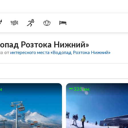
допад Розтока Нижний»
ко от
интересного места «Водопад Розтока Нижний»
м
335 км