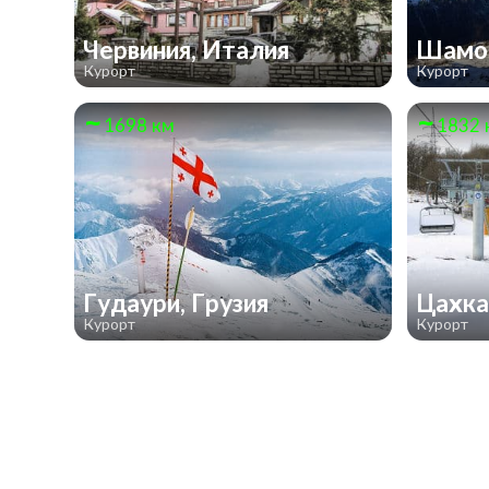
Червиния, Италия
Шамон
Курорт
Курорт
1698 км
1832 
Гудаури, Грузия
Цахка
Курорт
Курорт