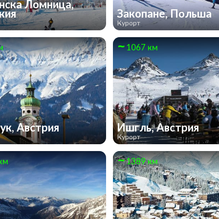
нска Ломница,
кия
Закопане, Польша
Курорт
м
1067 км
ук, Австрия
Ишгль, Австрия
Курорт
км
1389 км