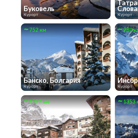
Татра
Буковель
Слова
Курорт
Курорт
752 км
980 к
Банско, Болгария
Инсбр
Курорт
Курорт
1297 км
1353 