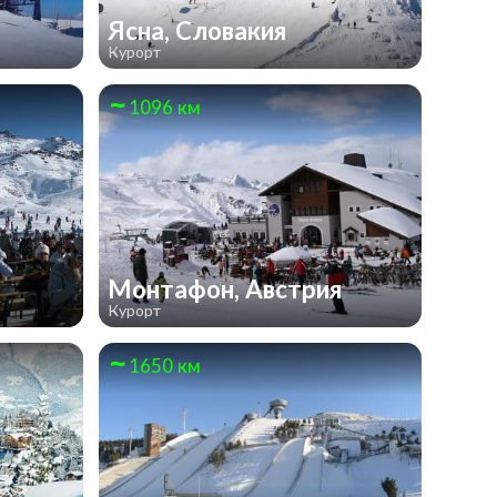
Ясна, Словакия
Курорт
1096 км
Монтафон, Австрия
Курорт
1650 км