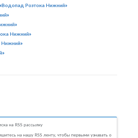
 «Водопад Розтока Нижний»
ний»
Нижний»
тока Нижний»
а Нижний»
й»
ска на RSS рассылку
шитесь на нашу RSS ленту, чтобы первыми узнавать о