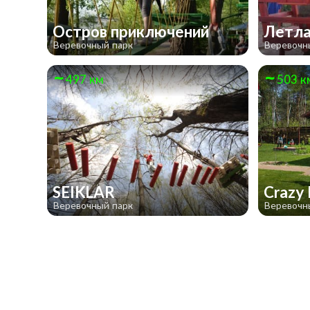
Остров приключений
Летла
Веревочный парк
Веревочн
497 км
503 к
SEIKLAR
Crazy
Веревочный парк
Веревочн