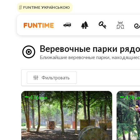
FUNTIME УКРАЇНСЬКОЮ
Веревочные парки ряд
Ближайшие веревочные парки, находящиес
Фильтровать
476 км
478 к