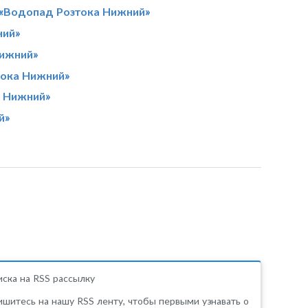
 «Водопад Розтока Нижний»
ний»
Нижний»
тока Нижний»
а Нижний»
й»
ска на RSS рассылку
шитесь на нашу RSS ленту, чтобы первыми узнавать о