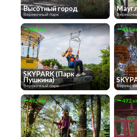
Высотный город
Мауг
Веревочный парк
Веревочн
484 км
485 к
SKYPARK (Парк
Пушкина)
SKYPA
Веревочный парк
Веревочн
492 км
492 к