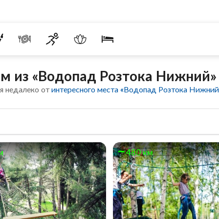
ом из «Водопад Розтока Нижний»
я недалеко от
интересного места «Водопад Розтока Нижний
м
480 км