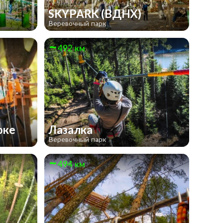
SKYPARK (ВДНХ)
Веревочный парк
492 км
рке
Лазалка
Веревочный парк
494 км