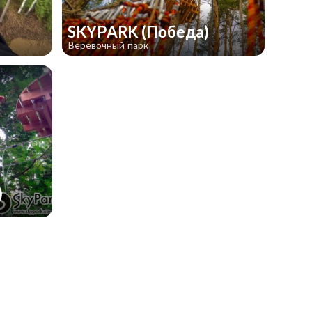
SKYPARK (Победа)
Веревочный парк
)