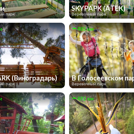
ли
SKYPAPK (АТЕК)
ый парк
Веревочный парк
м
485 км
RK (Виноградарь)
В Голосеевском па
ый парк
Веревочный парк
м
492 км