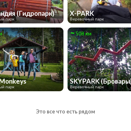
ндия (Гидропарк)
X-PARK
ый парк
Веревочный парк
м
508 км
 Monkeys
SKYPARK (Бровары
ый парк
Веревочный парк
Это все что есть рядом