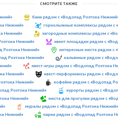
СМОТРИТЕ ТАКЖЕ
ижний»
бани рядом с «Водопад Розтока Нижний
ока Нижний»
горнолыжные комплексы рядом с 
ка Нижний»
загородные комплексы рядом с «В
Розтока Нижний»
ивент площадки рядом с «Во
д Розтока Нижний»
интересные места рядом с 
пад Розтока Нижний»
кальянные рядом с «Вод
жний»
квест-игры рядом с «Водопад Розтока Н
ока Нижний»
квест-перформансы рядом с «Водо
Розтока Нижний»
кофейни рядом с «Водопад Ро
опад Розтока Нижний»
курорты рядом с «Водо
зтока Нижний»
места для прогулки рядом с «Во
ий»
муралы рядом с «Водопад Розтока Нижний
ка Нижний»
парки рядом с «Водопад Розтока 